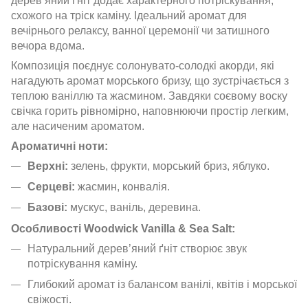
дерев’яний ґніт додає характерного потріскування,
схожого на тріск каміну. Ідеальний аромат для
вечірнього релаксу, ванної церемонії чи затишного
вечора вдома.
Композиція поєднує солонувато-солодкі акорди, які
нагадують аромат морського бризу, що зустрічається з
теплою ваніллю та жасмином. Завдяки соєвому воску
свічка горить рівномірно, наповнюючи простір легким,
але насиченим ароматом.
Ароматичні ноти:
Верхні:
зелень, фрукти, морський бриз, яблуко.
Серцеві:
жасмин, конвалія.
Базові:
мускус, ваніль, деревина.
Особливості Woodwick Vanilla & Sea Salt:
Натуральний дерев’яний ґніт створює звук
потріскування каміну.
Глибокий аромат із балансом ванілі, квітів і морської
свіжості.