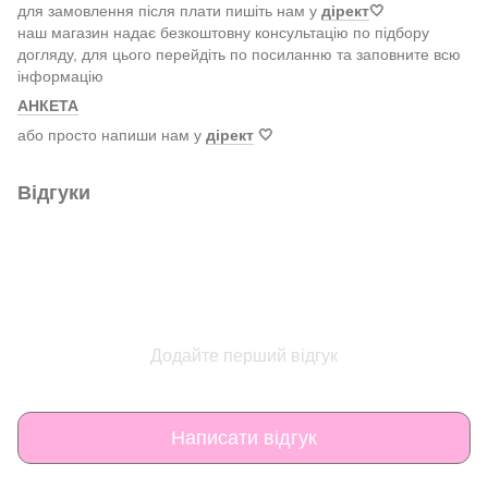
для замовлення після плати пишіть нам у
дірект
🤍
наш магазин надає безкоштовну консультацію по підбору
догляду, для цього перейдіть по посиланню та заповните всю
інформацію
АНКЕТА
або просто напиши нам у
дірект
🤍
Відгуки
Додайте перший відгук
Написати відгук