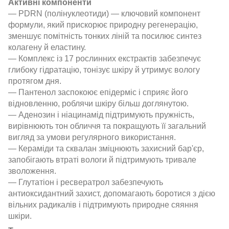
Активні компоненти
— PDRN (полінуклеотиди) — ключовий компонент
формули, який прискорює природну регенерацію,
зменшує помітність тонких ліній та посилює синтез
колагену й еластину.
— Комплекс із 17 рослинних екстрактів забезпечує
глибоку гідратацію, тонізує шкіру й утримує вологу
протягом дня.
— Пантенол заспокоює епідерміс і сприяє його
відновленню, роблячи шкіру більш доглянутою.
— Аденозин і ніацинамід підтримують пружність,
вирівнюють тон обличчя та покращують її загальний
вигляд за умови регулярного використання.
— Кераміди та сквалан зміцнюють захисний бар'єр,
запобігають втраті вологи й підтримують тривале
зволоження.
— Глутатіон і ресвератрол забезпечують
антиоксидантний захист, допомагають боротися з дією
вільних радикалів і підтримують природне сяяння
шкіри.