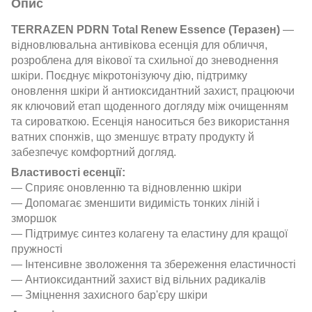
Опис
TERRAZEN PDRN Total Renew Essence (Теразен)
—
відновлювальна антивікова есенція для обличчя,
розроблена для вікової та схильної до зневоднення
шкіри. Поєднує мікротонізуючу дію, підтримку
оновлення шкіри й антиоксидантний захист, працюючи
як ключовий етап щоденного догляду між очищенням
та сироваткою. Есенція наноситься без використання
ватних спонжів, що зменшує втрату продукту й
забезпечує комфортний догляд.
Властивості есенції:
— Сприяє оновленню та відновленню шкіри
— Допомагає зменшити видимість тонких ліній і
зморшок
— Підтримує синтез колагену та еластину для кращої
пружності
— Інтенсивне зволоження та збереження еластичності
— Антиоксидантний захист від вільних радикалів
— Зміцнення захисного бар'єру шкіри