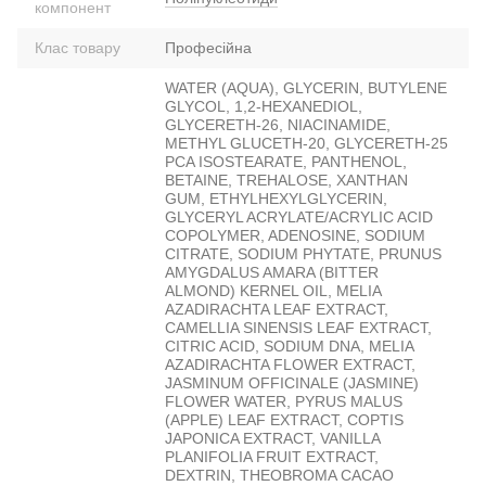
компонент
Клас товару
Професійна
WATER (AQUA), GLYCERIN, BUTYLENE
GLYCOL, 1,2-HEXANEDIOL,
GLYCERETH-26, NIACINAMIDE,
METHYL GLUCETH-20, GLYCERETH-25
PCA ISOSTEARATE, PANTHENOL,
BETAINE, TREHALOSE, XANTHAN
GUM, ETHYLHEXYLGLYCERIN,
GLYCERYL ACRYLATE/ACRYLIC ACID
COPOLYMER, ADENOSINE, SODIUM
CITRATE, SODIUM PHYTATE, PRUNUS
AMYGDALUS AMARA (BITTER
ALMOND) KERNEL OIL, MELIA
AZADIRACHTA LEAF EXTRACT,
CAMELLIA SINENSIS LEAF EXTRACT,
CITRIC ACID, SODIUM DNA, MELIA
AZADIRACHTA FLOWER EXTRACT,
JASMINUM OFFICINALE (JASMINE)
FLOWER WATER, PYRUS MALUS
(APPLE) LEAF EXTRACT, COPTIS
JAPONICA EXTRACT, VANILLA
PLANIFOLIA FRUIT EXTRACT,
DEXTRIN, THEOBROMA CACAO