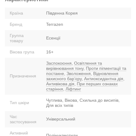
Країна
Південна Корея
Бренд
Terrazen
Группа
Есенції
товару
Вікова група
16+
Заспокоєння
,
Освітлення та
вирівнювання тону
,
Проти пігментації та
постакне
,
Зволоження
,
Відновлення
Призначення
захисного барʼєру
,
Антиоксидантна дія
,
Антивікова дія
,
При перших ознаках
старіння
,
Ліфтинг
Чутлива, Вікова, Схильна до висипів,
Тип шкіри
Для всіх типів
Час
Універсальний
застосування
Активний
Полінуклеотиди