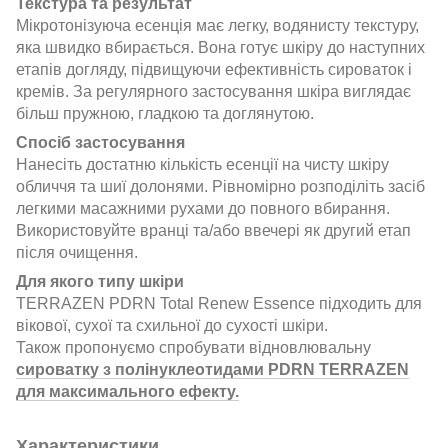
Текстура та результат
Мікротонізуюча есенція має легку, водянисту текстуру,
яка швидко вбирається. Вона готує шкіру до наступних
етапів догляду, підвищуючи ефективність сироваток і
кремів. За регулярного застосування шкіра виглядає
більш пружною, гладкою та доглянутою.
Спосіб застосування
Нанесіть достатню кількість есенції на чисту шкіру
обличчя та шиї долонями. Рівномірно розподіліть засіб
легкими масажними рухами до повного вбирання.
Використовуйте вранці та/або ввечері як другий етап
після очищення.
Для якого типу шкіри
TERRAZEN PDRN Total Renew Essence підходить для
вікової, сухої та схильної до сухості шкіри.
Також пропонуємо спробувати відновлювальну
сироватку з полінуклеотидами PDRN TERRAZEN
для максимального ефекту.
Характеристики