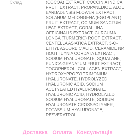
Склад
(COCOA) EXTRACT, COCCINIA INDICA
FRUIT EXTRACT, PROPANEDIOL, ALOE
BARBADENSIS FLOWER EXTRACT,
SOLANUM MELONGENA (EGGPLANT)
FRUIT EXTRACT, OCIMUM SANCTUM
LEAF EXTRACT, CORALLINA
OFFICINALIS EXTRACT, CURCUMA
LONGA (TURMERIC) ROOT EXTRACT,
CENTELLA ASIATICA EXTRACT, 3-O-
ETHYL ASCORBIC ACID, CERAMIDE NP,
HOUTTUYNIA CORDATA EXTRACT,
SODIUM HYALURONATE, SQUALANE,
PUNICA GRANATUM FRUIT EXTRACT,
TOCOPHEROL, COLLAGEN EXTRACT,
HYDROXYPROPYLTRIMONIUM
HYALURONATE, HYDROLYZED
HYALURONIC ACID, SODIUM
ACETYLATED HYALURONATE,
HYALURONIC ACID, HYDROLYZED
SODIUM HYALURONATE, SODIUM
HYALURONATE CROSSPOLYMER,
POTASSIUM HYALURONATE,
RESVERATROL
Доставка
Оплата
Консультація