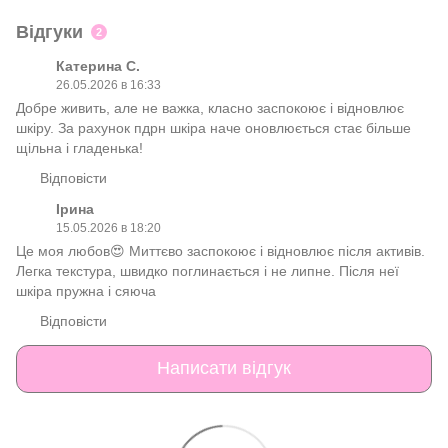
Відгуки
2
Катерина С.
26.05.2026 в 16:33
Добре живить, але не важка, класно заспокоює і відновлює
шкіру. За рахунок пдрн шкіра наче оновлюється стає більше
щільна і гладенька!
Відповісти
Ірина
15.05.2026 в 18:20
Це моя любов😍 Миттєво заспокоює і відновлює після активів.
Легка текстура, швидко поглинається і не липне. Після неї
шкіра пружна і сяюча
Відповісти
Написати відгук