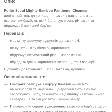
Опис
Purito Seoul Mighty Bamboo Panthenol Cleanser
—
делікатний гель для очищення шкіри з пантенолом та
екстрактом бамбука, який балансує рівень pH шкіри та
підтримує її захисний бар’єр.
Переваги:
має м’яку формулу з дружнім до шкіри pH;
не сушить шкіру після використання;
підтримує оптимальний рівень зволоження;
підходить для використання як вранці, так і ввечері.
Підходить для будь-якої шкіри, зокрема, чутливої.
Основні компоненти:
Екстракт бамбука з округу Дам’янг
— містить
амінокислоти та мінерали, що допомагають активно
зволожувати шкіру, захищати її від впливу навколишнього
середовища та зміцнювати шкірний бар’єр.
Пантенол
— сприяє відновленню захисного бар’єра шкіри
та допомагає зволожувати та утримувати вологу в клітинах