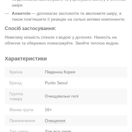
шкіри.
Алантоїн
— допомагає заспокоїти та зволожити шкіру, а
також пом’якшити її реакцію на сильні активні компоненти.
Спосіб застосування:
Невелику кількість спіньте з водою у долонях. Нанесіть на
обличчя та обережно помасажуйте. Змийте теплою водою.
Характеристики
Країна
Південна Корея
Бренд
Purito Seoul
Группа
Очищувальні гелі
товару
Вікова група
16+
Призначення
Очищення
Тип шкіри
Для всіх типів