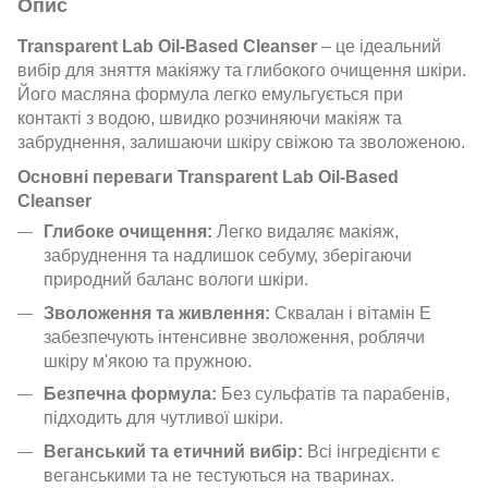
Опис
Transparent Lab Oil-Based Cleanser
– це ідеальний
вибір для зняття макіяжу та глибокого очищення шкіри.
Його масляна формула легко емульгується при
контакті з водою, швидко розчиняючи макіяж та
забруднення, залишаючи шкіру свіжою та зволоженою.
Основні переваги Transparent Lab Oil-Based
Cleanser
Глибоке очищення:
Легко видаляє макіяж,
забруднення та надлишок себуму, зберігаючи
природний баланс вологи шкіри.
Зволоження та живлення:
Сквалан і вітамін Е
забезпечують інтенсивне зволоження, роблячи
шкіру м'якою та пружною.
Безпечна формула:
Без сульфатів та парабенів,
підходить для чутливої шкіри.
Веганський та етичний вибір:
Всі інгредієнти є
веганськими та не тестуються на тваринах.