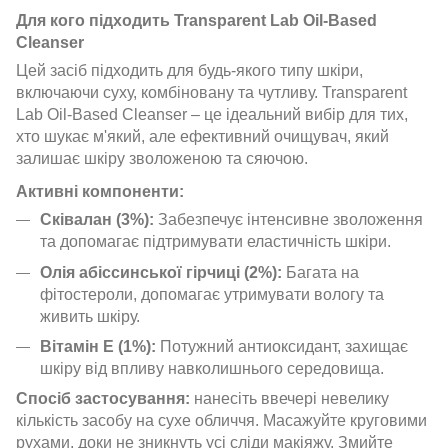
Для кого підходить Transparent Lab Oil-Based
Cleanser
Цей засіб підходить для будь-якого типу шкіри,
включаючи суху, комбіновану та чутливу. Transparent
Lab Oil-Based Cleanser – це ідеальний вибір для тих,
хто шукає м'який, але ефективний очищувач, який
залишає шкіру зволоженою та сяючою.
Активні компоненти:
Сківалан (3%):
Забезпечує інтенсивне зволоження
та допомагає підтримувати еластичність шкіри.
Олія абіссинської гірчиці (2%):
Багата на
фітостероли, допомагає утримувати вологу та
живить шкіру.
Вітамін Е (1%):
Потужний антиоксидант, захищає
шкіру від впливу навколишнього середовища.
Спосіб застосування:
нанесіть ввечері невелику
кількість засобу на сухе обличчя. Масажуйте круговими
рухами, доки не зникнуть усі сліди макіяжу. Змийте