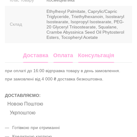
Клас товару
Космецевтика
Ethylhexyl Palmitate, Caprylic/Capric
Triglyceride, Triethylhexanoin, Isostearyl
Isostearate, Isopropyl Isostearate, PEG-
Склад
20 Glyceryl Triisostearate, Squalane,
Crambe Abyssinica Seed Oil Phytosterol
Esters, Tocopheryl Acetate
Доставка
Оплата
Консультація
при оплаті до 16:00 відправка товару в день замовлення.
при замовлені від 4 000 ₴ доставка безкоштовна.
ДОСТАВЛЯЄМО:
Новою Поштою
Укрпоштою
Готівкою при отриманні
Кредитною карткою