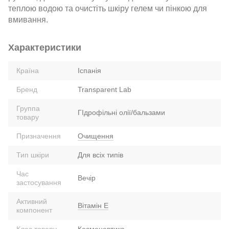
теплою водою та очистіть шкіру гелем чи пінкою для
вмивання.
Характеристики
Країна
Іспанія
Бренд
Transparent Lab
Группа
ГІдрофільні олії/бальзами
товару
Призначення
Очищення
Тип шкіри
Для всіх типів
Час
Вечір
застосування
Активний
Вітамін Е
компонент