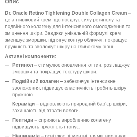
Опис
Dr. Oracle Retino Tightening Double Collagen Cream
–
це антивіковий крем, що поєднує силу ретинолу та
подвійного колагену для інтенсивного омолодження та
зміцнення шкіри. Завдяки унікальній формулі крем
зменшує зморшки, підтягує контур обличчя, покращує
пружність та зволожує шкіру на глибокому рівні.
Активні компоненти:
Ретинол
– стимулює оновлення клітин, розгладжує
зморшки та покращує текстуру шкіри.
Подвійний колаген
– забезпечує інтенсивне
зволоження, підвищує еластичність і робить шкіру
пружною.
Кераміди
– відновлюють природний бар’єр шкіри,
захищають від втрати вологи.
Пептиди
– сприяють виробленню колагену,
підвищують пружність і тонус.
Ніацинамід
– освітлює пігментні плями, вирівнює