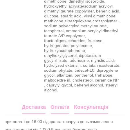
dimethicone, dimethyl isosorbide,
hydroxyethyl acrylate/sodium acryloyl
dimethyl taurate copolymer, behenic acid,
glucose, stearic acid, vinyl dimethicone
methicone silsesquioxane crosspolymer ,
sodium polyacrylodimethyl taurate,
tocopherol, ammonium acryloyl dimethyl
taurate /VP copolymer,
fructooligosaccharides, fructose,
hydrogenated polydecene,
hydroxyacetophenone,
ethylhexylglycerol, dipotassium
glycyrrhizate, adenosine, myristic acid,
hydrolyzed extensin, sorbitan isostearate,
sodium phytate, tridecet-10, dipropylene
glycol, allantoin, panthenol, trehalose,
maltodextre in, cholesterol, ceramide NP
, caprylyl glycol, behenyl alcohol, stearyl
alcohol.
Доставка
Оплата
Консультація
при оплаті до 16:00 відправка товару в день замовлення.
при замовлені від 4 000 ₴ доставка безкоштовна.