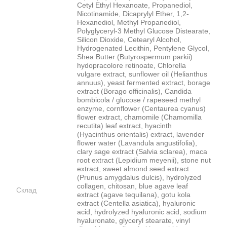
Cetyl Ethyl Hexanoate, Propanediol,
Nicotinamide, Dicaprylyl Ether, 1,2-
Hexanediol, Methyl Propanediol,
Polyglyceryl-3 Methyl Glucose Distearate,
Silicon Dioxide, Cetearyl Alcohol,
Hydrogenated Lecithin, Pentylene Glycol,
Shea Butter (Butyrospermum parkii)
hydopracolore retinoate, Chlorella
vulgare extract, sunflower oil (Helianthus
annuus), yeast fermented extract, borage
extract (Borago officinalis), Candida
bombicola / glucose / rapeseed methyl
enzyme, cornflower (Centaurea cyanus)
flower extract, chamomile (Chamomilla
recutita) leaf extract, hyacinth
(Hyacinthus orientalis) extract, lavender
flower water (Lavandula angustifolia),
clary sage extract (Salvia sclarea), maca
root extract (Lepidium meyenii), stone nut
extract, sweet almond seed extract
(Prunus amygdalus dulcis), hydrolyzed
collagen, chitosan, blue agave leaf
Склад
extract (agave tequilana), gotu kola
extract (Centella asiatica), hyaluronic
acid, hydrolyzed hyaluronic acid, sodium
hyaluronate, glyceryl stearate, vinyl