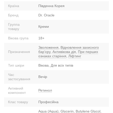
Країна
Південна Корея
Бренд
Dr. Oracle
Группа
Креми
товару
Вікова група
18+
Зволоження
,
Відновлення захисного
Призначення
барʼєру
,
Антивікова дія
,
При перших
ознаках старіння
,
Ліфтинг
Тип шкіри
Вікова, Для всіх типів
Час
Вечір
застосування
Активний
Ретинол
компонент
Клас товару
Професійна
Aqua (Aqua), Glycerin, Butylene Glycol,