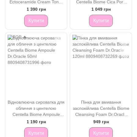
Ectoceramide Cream Toner
Centella Biome Cica Pore
Dr. Oracle 150ml
Pad
1 390 грн
1 049 грн
Купити
Купити
Відновлююча сироватка для
Пінка для вмивання
обличчя з центелою
заспокійлива Centella Biome
Centella Biome Ampoule
Cleansing Foam Dr.Oracle
Dr.Oracle 50ml
120ml
1 190 грн
949 грн
Купити
Купити