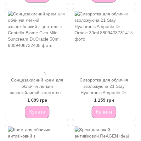
1
Сонцезахисний крем для
Сиворотка для обличчя
обличчя легкий
зволожуюча 21 Stay
заспокійливий з центелою
Hyaluronic Ampoule Dr.
Centella Biome Cica Mild
Oracle 30ml
1 099 грн
1 159 грн
Suncream Dr.Oracle 50ml
Купити
Купити