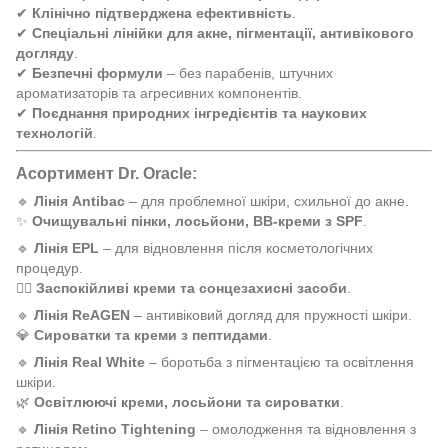
✔
Клінічно підтверджена ефективність
.
✔
Спеціальні лінійки для акне, пігментації, антивікового
догляду
.
✔
Безпечні формули
– без парабенів, штучних
ароматизаторів та агресивних компонентів.
✔
Поєднання природних інгредієнтів та наукових
технологій
.
Асортимент Dr. Oracle:
🔹
Лінія Antibac
– для проблемної шкіри, схильної до акне.
✨
Очищувальні пінки, лосьйони, ВВ-креми з SPF
.
🔹
Лінія EPL
– для відновлення після косметологічних
процедур.
💆‍♀️
Заспокійливі креми та сонцезахисні засоби
.
🔹
Лінія ReAGEN
– антивіковий догляд для пружності шкіри.
💎
Сироватки та креми з пептидами
.
🔹
Лінія Real White
– боротьба з пігментацією та освітлення
шкіри.
🌿
Освітлюючі креми, лосьйони та сироватки
.
🔹
Лінія Retino Tightening
– омолодження та відновлення з