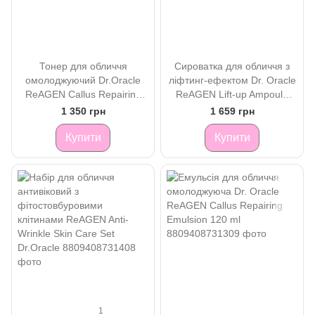
Тонер для обличчя
Сироватка для обличчя з
омолоджуючий Dr.Oracle
ліфтинг-ефектом Dr. Oracle
ReAGEN Callus Repairing
ReAGEN Lift-up Ampoule
Toner 120 ml
30ml
1 350 грн
1 659 грн
Купити
Купити
1