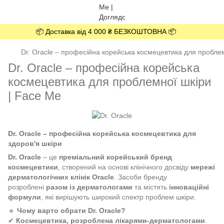
📦 Доставка від 4 000 ₴ БЕЗКОШТОВНА 📦
Dr. Oracle – професійна корейська космецевтика для проблем
Dr. Oracle – професійна корейська
космецевтика для проблемної шкіри
| Face Me
Dr. Oracle – професійна корейська космецевтика для
здоров'я шкіри
Dr. Oracle
– це
преміальний корейський бренд
космецевтики
, створений на основі клінічного досвіду
мережі
дерматологічних клінік Oracle
. Засоби бренду
розроблені
разом із дерматологами
та містять
інноваційні
формули
, які вирішують широкий спектр проблем шкіри.
🔹
Чому варто обрати Dr. Oracle?
✔
Космецевтика, розроблена лікарями-дерматологами
.