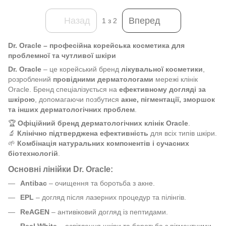
Назад
Вперед
1
з 2
Dr. Oracle – професійна корейська косметика для
проблемної та чутливої шкіри
Dr. Oracle
– це корейський бренд
лікувальної косметики
,
розроблений
провідними дерматологами
мережі клінік
Oracle. Бренд спеціалізується на
ефективному догляді за
шкірою
, допомагаючи позбутися
акне, пігментації, зморшок
та інших дерматологічних проблем
.
🏆
Офіційний бренд дерматологічних клінік Oracle
.
🔬
Клінічно підтверджена ефективність
для всіх типів шкіри.
🌱
Комбінація натуральних компонентів і сучасних
біотехнологій
.
Основні лінійки Dr. Oracle:
Antibac
– очищення та боротьба з акне.
EPL
– догляд після лазерних процедур та пілінгів.
ReAGEN
– антивіковий догляд із пептидами.