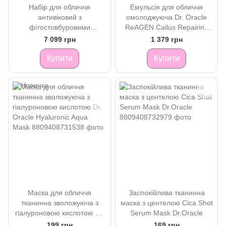
Набір для обличчя
Емульсія для обличчя
антивіковий з
омолоджуюча Dr. Oracle
фітостовбуровими
ReAGEN Callus Repairing
клітинами ReAGEN Anti-
Emulsion 120 ml
7 099 грн
1 379 грн
Wrinkle Skin Care Set
Dr.Oracle
Купити
Купити
Маска для обличчя
Заспокійлива тканинна
тканинна зволожуюча з
маска з центелою Cica Shot
гіалуроновою кислотою Dr.
Serum Mask Dr.Oracle
Oracle Hyaluronic Aqua
199 грн
169 грн