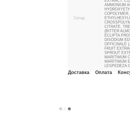
EXTRACT, C12
AMMONIUM A
HYDROXYETH
COPOLYMER,
Склад
ETHYLHEXYLG
CROSSPOLYM
CITRATE, TR
(BITTER ALM
ECLIPTA PRO
DISODIUM ED
OFFICINALE 
FRUIT EXTRA
SPROUT EXTR
MARITIMUM C
MARITIMUM E
LESPEDEZA C
Доставка
Оплата
Конс