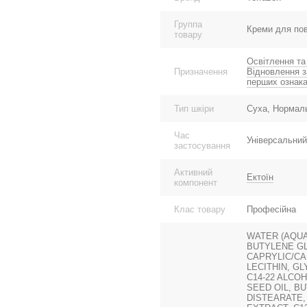
Группа
Креми для пов
товару
Освітлення та
Призначення
Відновлення з
перших ознака
Тип шкіри
Суха, Нормаль
Час
Універсальний
застосування
Активний
Ектоїн
компонент
Клас товару
Професійна
WATER (AQUA
BUTYLENE GL
CAPRYLIC/CA
LECITHIN, G
C14-22 ALCO
SEED OIL, B
DISTEARATE,