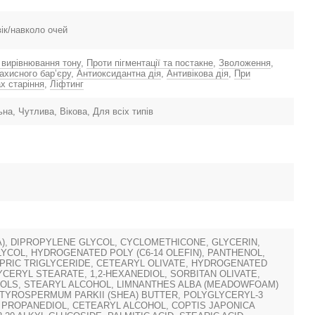
ік/навколо очей
 вирівнювання тону
,
Проти пігментації та постакне
,
Зволоження
,
ахисного барʼєру
,
Антиоксидантна дія
,
Антивікова дія
,
При
х старіння
,
Ліфтинг
на, Чутлива, Вікова, Для всіх типів
), DIPROPYLENE GLYCOL, CYCLOMETHICONE, GLYCERIN,
YCOL, HYDROGENATED POLY (C6-14 OLEFIN), PANTHENOL,
PRIC TRIGLYCERIDE, CETEARYL OLIVATE, HYDROGENATED
LYCERYL STEARATE, 1,2-HEXANEDIOL, SORBITAN OLIVATE,
HOLS, STEARYL ALCOHOL, LIMNANTHES ALBA (MEADOWFOAM)
UTYROSPERMUM PARKII (SHEA) BUTTER, POLYGLYCERYL-3
 PROPANEDIOL, CETEARYL ALCOHOL, COPTIS JAPONICA