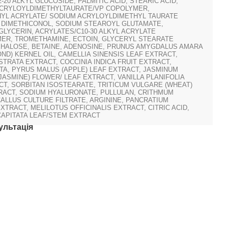
-20 ALKYL GLUCOSIDE, PALMITIC ACID, STEARIC ACID,
CRYLOYLDIMETHYLTAURATE/VP COPOLYMER,
YL ACRYLATE/ SODIUM ACRYLOYLDIMETHYL TAURATE
 DIMETHICONOL, SODIUM STEAROYL GLUTAMATE,
LYCERIN, ACRYLATES/C10-30 ALKYL ACRYLATE
ER, TROMETHAMINE, ECTOIN, GLYCERYL STEARATE
EHALOSE, BETAINE, ADENOSINE, PRUNUS AMYGDALUS AMARA
OND) KERNEL OIL, CAMELLIA SINENSIS LEAF EXTRACT,
STRATA EXTRACT, COCCINIA INDICA FRUIT EXTRACT,
TA, PYRUS MALUS (APPLE) LEAF EXTRACT, JASMINUM
(JASMINE) FLOWER/ LEAF EXTRACT, VANILLA PLANIFOLIA
CT, SORBITAN ISOSTEARATE, TRITICUM VULGARE (WHEAT)
ACT, SODIUM HYALURONATE, PULLULAN, CRITHMUM
ALLUS CULTURE FILTRATE, ARGININE, PANCRATIUM
XTRACT, MELILOTUS OFFICINALIS EXTRACT, CITRIC ACID,
APITATA LEAF/STEM EXTRACT
ультація