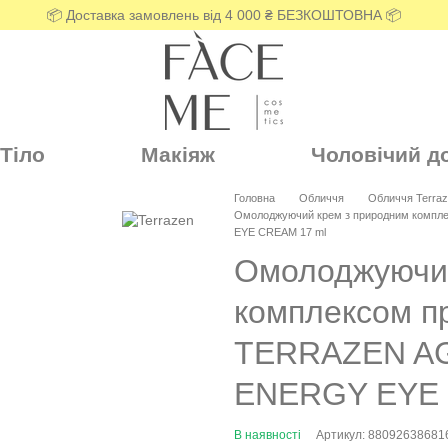
📦 Доставка замовлень від 4 000 ₴ БЕЗКОШТОВНА 📦
Тіло
Макіяж
Чоловічий д
Головна
Обличчя
Обличчя Terra
Омолоджуючий крем з природним компл
EYE CREAM 17 ml
Омолоджуючий
комплексом п
TERRAZEN A
ENERGY EYE
В наявності
Артикул: 88092638681