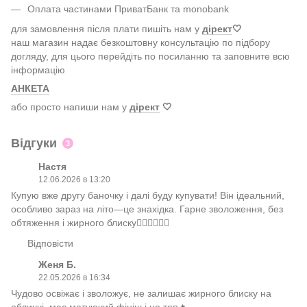
Оплата частинами ПриватБанк та monobank
для замовлення після плати пишіть нам у
дірект
🤍
наш магазин надає безкоштовну консультацію по підбору
догляду, для цього перейдіть по посиланню та заповните всю
інформацію
АНКЕТА
або просто напиши нам у
дірект
🤍
Відгуки
3
Настя
12.06.2026 в 13:20
Купую вже другу баночку і далі буду купувати! Він ідеальний,
особливо зараз на літо—це знахідка. Гарне зволоження, без
обтяження і жирного блиску👍🏻👍🏻👍🏻
Відповісти
Женя Б.
22.05.2026 в 16:34
Чудово освіжає і зволожує, не залишає жирного блиску на
обличчі, має матуючий фініш і це топ🔥