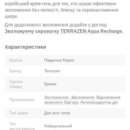
корейський крем-гель для тих, хто шукає ефективне
зволоження без липкості, блиску та перевантаження
шкіри.
Для додаткового зволоження додайте у догляд
Зволожуючу сироватку
TERRAZEN Aqua Recharge.
Характеристики
Країна
Південна Корея
Бренд
Terrazen
Группа
Креми
товару
Заспокоєння
,
Зволоження
,
Відновлення
Призначення
захисного барʼєру
,
Антиоксидантна дія
Тип шкіри
Для всіх типів
Час
Універсальний
застосування