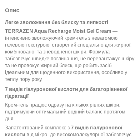
Опис
Легке зволоження без блиску та липкості
TERRAZEN
Aqua Recharge Moist Gel Cream
—
інтенсивно зволожуючий крем-гель з невагомою
гелевою текстурою, створений спеціально для жирної,
комбінованої та зневодненої шкіри. Формула
забезпечує швидке поглинання, не перевантажує шкіру
та не провокує жирний блиск, що робить засіб
ідеальним для щоденного використання, особливо у
теплу пору року.
7 видів гіалуронової кислоти для багаторівневої
гідратації
Крем-гель працює одразу на кількох рівнях шкіри,
підтримуючи оптимальний водний баланс протягом
дня.
Запатентований комплекс з
7 видів гіалуронової
кислоти
від мікро- до високомолекулярної забезпечує