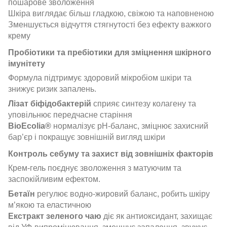
пошарове зволоження
Шкіра виглядає більш гладкою, свіжою та наповненою
Зменшується відчуття стягнутості без ефекту важкого
крему
Пробіотики та пребіотики для зміцнення шкірного
імунітету
Формула підтримує здоровий мікробіом шкіри та
знижує ризик запалень.
Лізат біфідобактерій
сприяє синтезу колагену та
уповільнює передчасне старіння
BioEcolia®
нормалізує pH-баланс, зміцнює захисний
бар’єр і покращує зовнішній вигляд шкіри
Контроль себуму та захист від зовнішніх факторів
Крем-гель поєднує зволоження з матуючим та
заспокійливим ефектом.
Бетаїн
регулює водно-жировий баланс, робить шкіру
м’якою та еластичною
Екстракт зеленого чаю
діє як антиоксидант, захищає