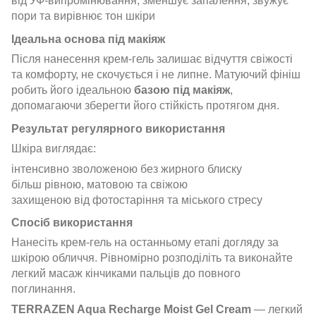
від УФ-випромінювання, зменшує запалення, звужує
пори та вирівнює тон шкіри
Ідеальна основа під макіяж
Після нанесення крем-гель залишає відчуття свіжості
та комфорту, не скочується і не липне. Матуючий фініш
робить його ідеальною
базою під макіяж
,
допомагаючи зберегти його стійкість протягом дня.
Результат регулярного використання
Шкіра виглядає:
інтенсивно зволоженою без жирного блиску
більш рівною, матовою та свіжою
захищеною від фотостаріння та міського стресу
Спосіб використання
Нанесіть крем-гель на останньому етапі догляду за
шкірою обличчя. Рівномірно розподіліть та виконайте
легкий масаж кінчиками пальців до повного
поглинання.
TERRAZEN Aqua Recharge Moist Gel Cream
— легкий