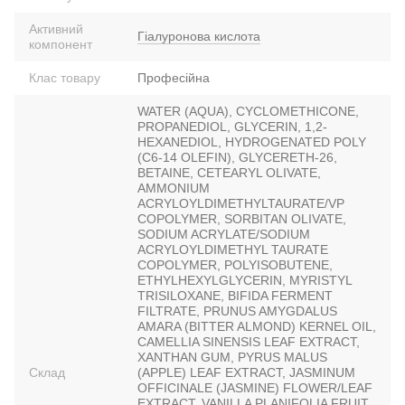
Активний
Гіалуронова кислота
компонент
Клас товару
Професійна
WATER (AQUA), CYCLOMETHICONE,
PROPANEDIOL, GLYCERIN, 1,2-
HEXANEDIOL, HYDROGENATED POLY
(C6-14 OLEFIN), GLYCERETH-26,
BETAINE, CETEARYL OLIVATE,
AMMONIUM
ACRYLOYLDIMETHYLTAURATE/VP
COPOLYMER, SORBITAN OLIVATE,
SODIUM ACRYLATE/SODIUM
ACRYLOYLDIMETHYL TAURATE
COPOLYMER, POLYISOBUTENE,
ETHYLHEXYLGLYCERIN, MYRISTYL
TRISILOXANE, BIFIDA FERMENT
FILTRATE, PRUNUS AMYGDALUS
AMARA (BITTER ALMOND) KERNEL OIL,
CAMELLIA SINENSIS LEAF EXTRACT,
XANTHAN GUM, PYRUS MALUS
Склад
(APPLE) LEAF EXTRACT, JASMINUM
OFFICINALE (JASMINE) FLOWER/LEAF
EXTRACT, VANILLA PLANIFOLIA FRUIT