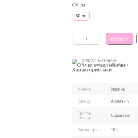
Об'єм
30 ml
Купити
ОПЛАТА ЧАСТИНАМИ
5 платежів по 145.00 грн
Характеристики
Країна
Україна
Бренд
Aboutskin
Группа
Сироватки
товару
Вікова група
18+