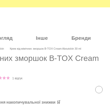
огляд
Інше
Бренди
kin
Крем від мімічних зморшок B-TOX Cream Aboutskin 30 ml
ічних зморшок B-TOX Cream
1 відгук
ня накопичувальної знижки 🛒