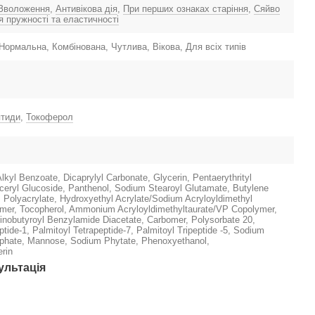
Зволоження
,
Антивікова дія
,
При перших ознаках старіння
,
Сяйво
 пружності та еластичності
Нормальна, Комбінована, Чутлива, Вікова, Для всіх типів
тиди
,
Токоферол
lkyl Benzoate, Dicaprylyl Carbonate, Glycerin, Pentaerythrityl
yceryl Glucoside, Panthenol, Sodium Stearoyl Glutamate, Butylene
 Polyacrylate, Hydroxyethyl Acrylate/Sodium Acryloyldimethyl
mer, Tocopherol, Ammonium Acryloyldimethyltaurate/VP Copolymer,
inobutyroyl Benzylamide Diacetate, Carbomer, Polysorbate 20,
ptide-1, Palmitoyl Tetrapeptide-7, Palmitoyl Tripeptide -5, Sodium
hate, Mannose, Sodium Phytate, Phenoxyethanol,
erin
ультація