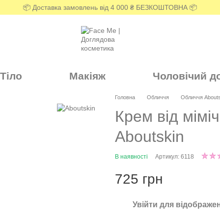
📦 Доставка замовлень від 4 000 ₴ БЕЗКОШТОВНА 📦
Тіло
Макіяж
Чоловічий д
Головна
Обличчя
Обличчя Abouts
Крем від мім
Aboutskin
В наявності
Артикул: 6118
725 грн
Увійти
для відображен
%