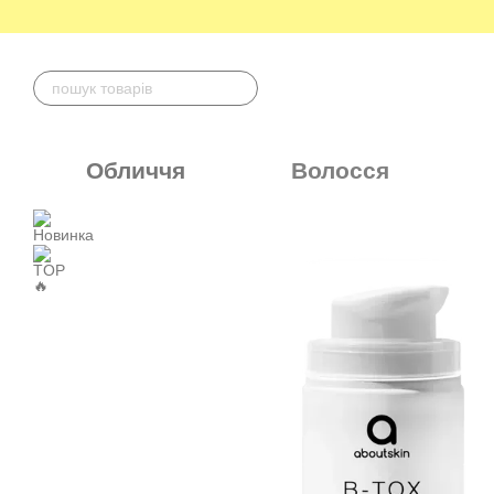
Перейти до основного контенту
Обличчя
Волосся