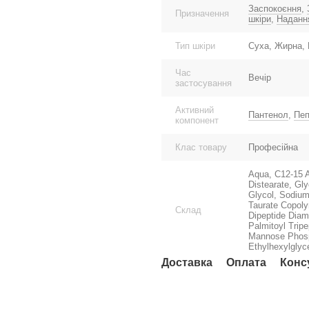
Заспокоєння
,
Призначення
шкіри
,
Надання
Тип шкіри
Суха, Жирна, 
Час
Вечір
застосування
Активний
Пантенол
,
Пеп
компонент
Клас товару
Професійна
Aqua, C12-15 A
Distearate, Gl
Glycol, Sodium
Taurate Copoly
Склад
Dipeptide Diam
Palmitoyl Tripe
Mannose Phosp
Ethylhexylglyc
Доставка
Оплата
Конс