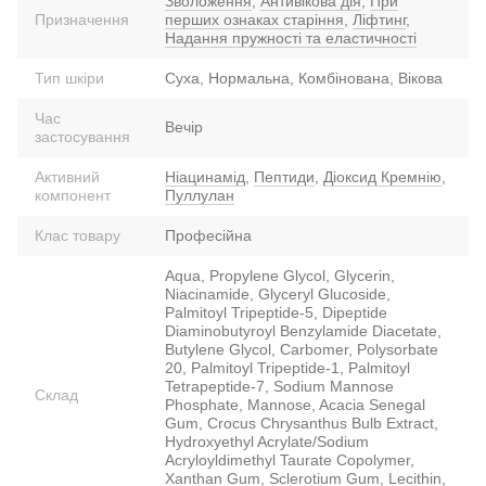
Зволоження
,
Антивікова дія
,
При
Призначення
перших ознаках старіння
,
Ліфтинг
,
Надання пружності та еластичності
Тип шкіри
Суха, Нормальна, Комбінована, Вікова
Час
Вечір
застосування
Активний
Ніацинамід
,
Пептиди
,
Діоксид Кремнію
,
компонент
Пуллулан
Клас товару
Професійна
Aqua, Propylene Glycol, Glycerin,
Niacinamide, Glyceryl Glucoside,
Palmitoyl Tripeptide-5, Dipeptide
Diaminobutyroyl Benzylamide Diacetate,
Butylene Glycol, Carbomer, Polysorbate
20, Palmitoyl Tripeptide-1, Palmitoyl
Tetrapeptide-7, Sodium Mannose
Склад
Phosphate, Mannose, Acacia Senegal
Gum, Crocus Chrysanthus Bulb Extract,
Hydroxyethyl Acrylate/Sodium
Acryloyldimethyl Taurate Copolymer,
Xanthan Gum, Sclerotium Gum, Lecithin,