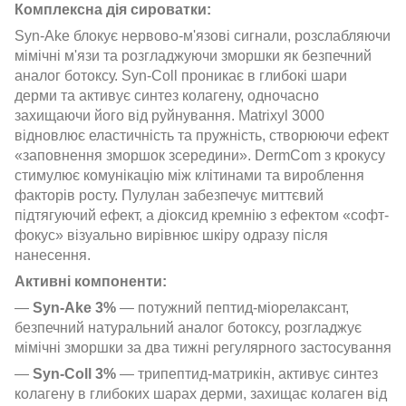
Комплексна дія сироватки:
Syn-Ake блокує нервово-м'язові сигнали, розслабляючи
мімічні м'язи та розгладжуючи зморшки як безпечний
аналог ботоксу. Syn-Coll проникає в глибокі шари
дерми та активує синтез колагену, одночасно
захищаючи його від руйнування. Matrixyl 3000
відновлює еластичність та пружність, створюючи ефект
«заповнення зморшок зсередини». DermCom з крокусу
стимулює комунікацію між клітинами та вироблення
факторів росту. Пулулан забезпечує миттєвий
підтягуючий ефект, а діоксид кремнію з ефектом «софт-
фокус» візуально вирівнює шкіру одразу після
нанесення.
Активні компоненти:
—
Syn-Ake 3%
— потужний пептид-міорелаксант,
безпечний натуральний аналог ботоксу, розгладжує
мімічні зморшки за два тижні регулярного застосування
—
Syn-Coll 3%
— трипептид-матрикін, активує синтез
колагену в глибоких шарах дерми, захищає колаген від