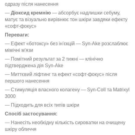
одразу після нанесення
—
Діоксид кремнію
— абсорбує надлишки себуму,
матує та візуально вирівнює тон шкіри завдяки ефекту
«софт-фокус»
Переваги:
— Ефект «ботоксу» без ін'єкцій — Syn-Ake розслаблює
мімічні м'язи
— Помітний результат за 2 тижні — клінічно
підтверджена дія Syn-Ake
— Миттєвий ліфтинг та ефект «софт-фокус» після
першого нанесення
— Стимуляція власного колагену — Syn-Coll та Matrixyl
3000
— Підходить для всіх типів шкіри
Спосіб застосування:
— Нанесіть необхідну кількість сироватки на очищену
шкіру обличчя