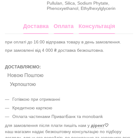
Pullulan, Silica, Sodium Phytate,
Phenoxyethanol, Ethylhexylglycerin
Доставка
Оплата
Консультація
при оплаті до 16:00 відправка товару в день замовлення.
при замовлені від 4 000 ₴ доставка безкоштовна.
ДОСТАВЛЯЄМО:
Новою Поштою
Укрпоштою
Готівкою при отриманні
Кредитною карткою
Оплата частинами ПриватБанк та monobank
для замовлення після плати пишіть нам у
дірект
🤍
наш магазин надає безкоштовну консультацію по підбору
догляду, для цього перейдіть по посиланню та заповните всю