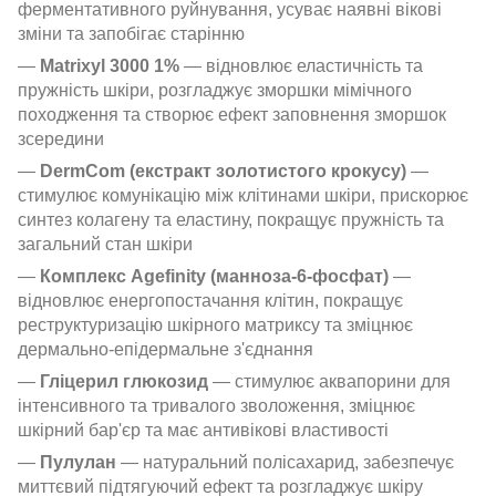
ферментативного руйнування, усуває наявні вікові
зміни та запобігає старінню
—
Matrixyl 3000 1%
— відновлює еластичність та
пружність шкіри, розгладжує зморшки мімічного
походження та створює ефект заповнення зморшок
зсередини
—
DermCom (екстракт золотистого крокусу)
—
стимулює комунікацію між клітинами шкіри, прискорює
синтез колагену та еластину, покращує пружність та
загальний стан шкіри
—
Комплекс Agefinity (манноза-6-фосфат)
—
відновлює енергопостачання клітин, покращує
реструктуризацію шкірного матриксу та зміцнює
дермально-епідермальне з'єднання
—
Гліцерил глюкозид
— стимулює аквапорини для
інтенсивного та тривалого зволоження, зміцнює
шкірний бар'єр та має антивікові властивості
—
Пулулан
— натуральний полісахарид, забезпечує
миттєвий підтягуючий ефект та розгладжує шкіру