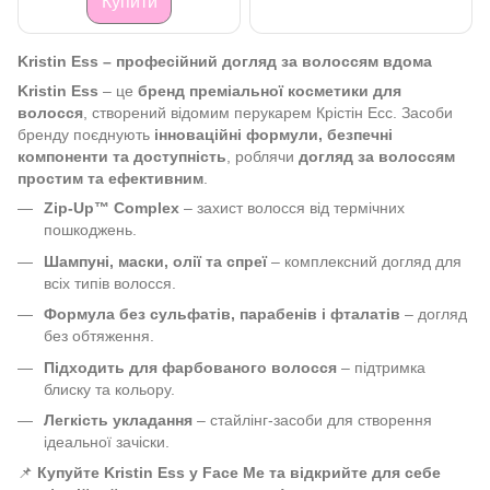
Купити
Kristin Ess – професійний догляд за волоссям вдома
Kristin Ess
– це
бренд преміальної косметики для
волосся
, створений відомим перукарем Крістін Есс. Засоби
бренду поєднують
інноваційні формули, безпечні
компоненти та доступність
, роблячи
догляд за волоссям
простим та ефективним
.
Zip-Up™ Complex
– захист волосся від термічних
пошкоджень.
Шампуні, маски, олії та спреї
– комплексний догляд для
всіх типів волосся.
Формула без сульфатів, парабенів і фталатів
– догляд
без обтяження.
Підходить для фарбованого волосся
– підтримка
блиску та кольору.
Легкість укладання
– стайлінг-засоби для створення
ідеальної зачіски.
📌
Купуйте Kristin Ess у Face Me та відкрийте для себе