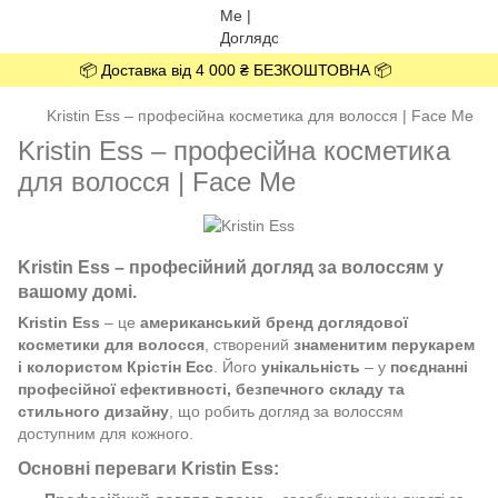
📦 Доставка від 4 000 ₴ БЕЗКОШТОВНА 📦
Kristin Ess – професійна косметика для волосся | Face Me
Kristin Ess – професійна косметика
для волосся | Face Me
Kristin Ess – професійний догляд за волоссям у
вашому домі.
Kristin Ess
– це
американський бренд доглядової
косметики для волосся
, створений
знаменитим перукарем
і колористом Крістін Есс
. Його
унікальність
– у
поєднанні
професійної ефективності, безпечного складу та
стильного дизайну
, що робить догляд за волоссям
доступним для кожного.
Основні переваги Kristin Ess: