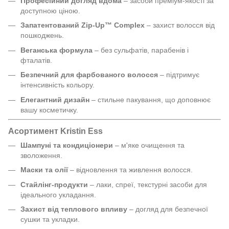
Професійний догляд вдома
– засоби преміум-якості за
доступною ціною.
Запатентований Zip-Up™ Complex
– захист волосся від
пошкоджень.
Веганська формула
– без сульфатів, парабенів і
фталатів.
Безпечний для фарбованого волосся
– підтримує
інтенсивність кольору.
Елегантний дизайн
– стильне пакування, що доповнює
вашу косметичку.
Асортимент Kristin Ess
Шампуні та кондиціонери
– м'яке очищення та
зволоження.
Маски та олії
– відновлення та живлення волосся.
Стайлінг-продукти
– лаки, спреї, текстурні засоби для
ідеального укладання.
Захист від теплового впливу
– догляд для безпечної
сушки та укладки.