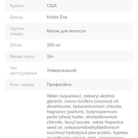
Країна
США
Бренд
Kristin Ess
Группа
Маски для волосся
товару
Об'єм
200 ml
Вікова група
16+
Час
Універсальний
застосування
Клас товару
Професійна
Water (aqua/eau), cetearyl alcohol,
glycerin, cocos nucifera (coconut) oil,
dimethicone, behentrimonium chloride,
fragrance (parfum), butyrospermum
parkii (shea) butter, dicetyldimonium
chloride, lauryl laurate, salvia hispanica
seed oil, cetearamidoethyldiethonium
succinoyl hydrolyzed pea protein, hypnea
musciformis extract, algin, carrageenan,