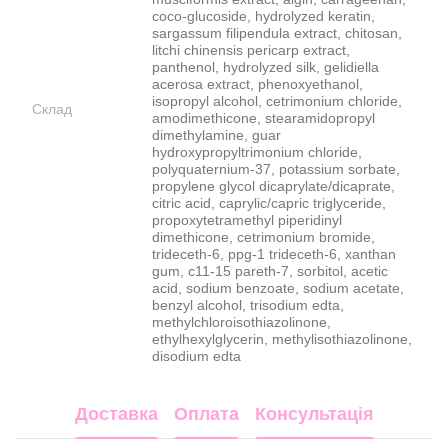
coco-glucoside, hydrolyzed keratin,
sargassum filipendula extract, chitosan,
litchi chinensis pericarp extract,
panthenol, hydrolyzed silk, gelidiella
acerosa extract, phenoxyethanol,
isopropyl alcohol, cetrimonium chloride,
Склад
amodimethicone, stearamidopropyl
dimethylamine, guar
hydroxypropyltrimonium chloride,
polyquaternium-37, potassium sorbate,
propylene glycol dicaprylate/dicaprate,
citric acid, caprylic/capric triglyceride,
propoxytetramethyl piperidinyl
dimethicone, cetrimonium bromide,
trideceth-6, ppg-1 trideceth-6, xanthan
gum, c11-15 pareth-7, sorbitol, acetic
acid, sodium benzoate, sodium acetate,
benzyl alcohol, trisodium edta,
methylchloroisothiazolinone,
ethylhexylglycerin, methylisothiazolinone,
disodium edta
Доставка
Оплата
Консультація