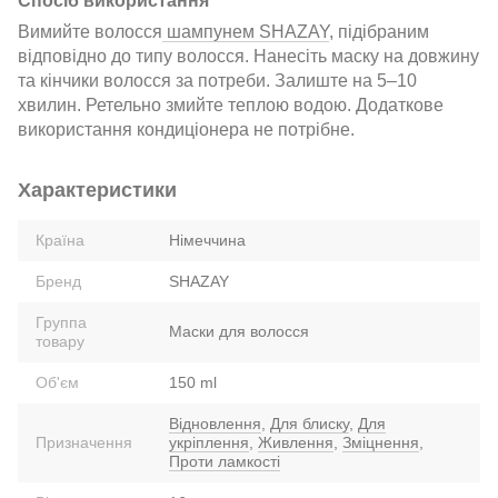
Спосіб використання
Вимийте волосся
шампунем SHAZAY
, підібраним
відповідно до типу волосся. Нанесіть маску на довжину
та кінчики волосся за потреби. Залиште на 5–10
хвилин. Ретельно змийте теплою водою. Додаткове
використання кондиціонера не потрібне.
Характеристики
Країна
Німеччина
Бренд
SHAZAY
Группа
Маски для волосся
товару
Об'єм
150 ml
Відновлення
,
Для блиску
,
Для
Призначення
укріплення
,
Живлення
,
Зміцнення
,
Проти ламкості