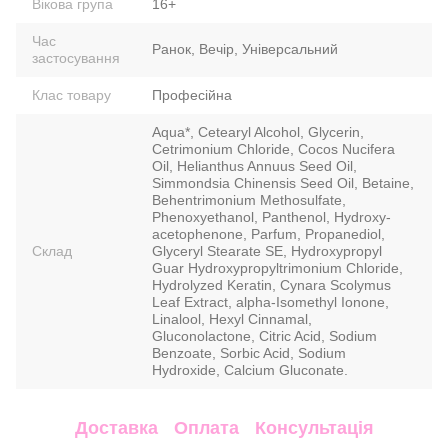
Вікова група
16+
Час
Ранок, Вечір, Універсальний
застосування
Клас товару
Професійна
Aqua*, Cetearyl Alcohol, Glycerin,
Cetrimonium Chloride, Cocos Nucifera
Oil, Helianthus ­Annuus Seed Oil,
Simmondsia Chinensis Seed Oil, Betaine,
Behentrimonium ­Methosulfate,
Phenoxyethanol, Panthenol, Hydroxy­
acetophenone, Parfum, Propanediol,
Склад
Glyceryl Stearate SE, Hydroxypropyl
Guar Hydroxypropyltrimonium ­Chloride,
Hydrolyzed Keratin, Cynara Scolymus
Leaf Extract, alpha-Isomethyl Ionone,
Linalool, Hexyl Cinnamal,
Gluconolactone, Citric Acid, Sodium
Benzoate, Sorbic Acid, ­Sodium
Hydroxide, Calcium Gluconate.
Доставка
Оплата
Консультація