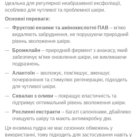
ідеальна для регулярної неабразивної ексфоліації,
особливо для чутливої та проблемної шкіри.
Основні переваги:
Фруктові ензими та амінокислотні ПАВ
– м'яко
видаляють забруднення, не порушуючи природний
рівень зволоження шкіри.
Бромелайн
– природний фермент з ананасу, який
забезпечує м'яке оновлення шкіри, не викликаючи
подразнень.
Алантоїн
– зволожує, пом'якшує, зменшує
почервоніння та стимулює регенерацію, підходить
для чутливої шкіри.
Сквалан з оливи
– покращує еластичність та
підтримує оптимальний рівень зволоження шкіри.
Рослинні екстракти
– багаті сапонінами, дбайливо
очищують шкіру та мають антимікробну дію.
Ця ензимна пудра не має сезонних обмежень у
використанні, тому підходить для застосування навіть у