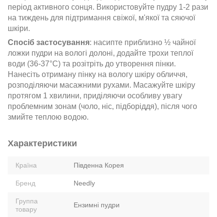
період активного сонця. Використовуйте пудру 1-2 рази
на тиждень для підтримання свіжої, м'якої та сяючої
шкіри.
Спосіб застосування
: насипте приблизно ½ чайної
ложки пудри на вологі долоні, додайте трохи теплої
води (36-37°С) та розітріть до утворення пінки.
Нанесіть отриману пінку на вологу шкіру обличчя,
розподіляючи масажними рухами. Масажуйте шкіру
протягом 1 хвилини, приділяючи особливу увагу
проблемним зонам (чоло, ніс, підборіддя), після чого
змийте теплою водою.
Характеристики
Країна
Південна Корея
Бренд
Needly
Группа
Ензимні пудри
товару