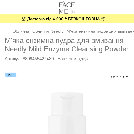
📦 Доставка від 4 000 ₴ БЕЗКОШТОВНА 📦
Обличчя
Обличчя Needly
М'яка ензимна пудра для вмиванн
М'яка ензимна пудра для вмивання
Needly Mild Enzyme Cleansing Powder
Артикул:
8809455422489
Написати відгук