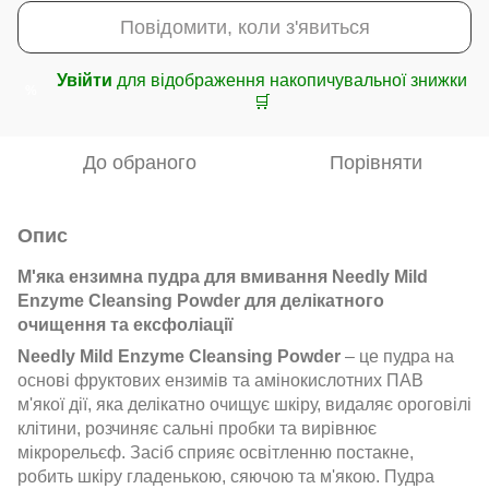
Повідомити, коли з'явиться
Увійти
для відображення накопичувальної знижки
%
🛒
До обраного
Порівняти
Опис
М'яка ензимна пудра для вмивання Needly Mild
Enzyme Cleansing Powder для делікатного
очищення та ексфоліації
Needly Mild Enzyme Cleansing Powder
– це пудра на
основі фруктових ензимів та амінокислотних ПАВ
м'якої дії, яка делікатно очищує шкіру, видаляє ороговілі
клітини, розчиняє сальні пробки та вирівнює
мікрорельєф. Засіб сприяє освітленню постакне,
робить шкіру гладенькою, сяючою та м'якою. Пудра