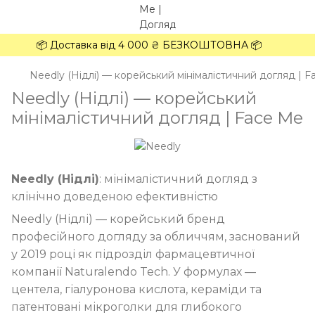
📦 Доставка від 4 000 ₴ БЕЗКОШТОВНА 📦
Needly (Нідлі) — корейський мінімалістичний догляд | 
Needly (Нідлі) — корейський
мінімалістичний догляд | Face Me
Needly (Нідлі)
: мінімалістичний догляд з
клінічно доведеною ефективністю
Needly (Нідлі) — корейський бренд
професійного догляду за обличчям, заснований
у 2019 році як підрозділ фармацевтичної
компанії Naturalendo Tech. У формулах —
центела, гіалуронова кислота, кераміди та
патентовані мікроголки для глибокого