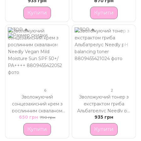
935 грн
870 грн
Cream
Купити
Купити
6
2
Зволожуючий
Зволожуючий тонер з
сонцезахисний крем з
екстрактом гриба
рослинним скваланом
Альбатрелус Needly pH
650 грн
935 грн
Needly Vegan Mild
790 грн
balancing toner
Moisture Sun SPF 50+/
Купити
Купити
PA++++