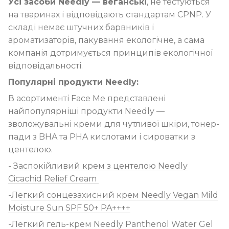
Усі засоби Needly — веганські
, не тестуються
на тваринах і відповідають стандартам CPNP. У
складі немає штучних барвників і
ароматизаторів, пакування екологічне, а сама
компанія дотримується принципів екологічної
відповідальності.
Популярні продукти Needly:
В асортименті Face Me представлені
найпопулярніші продукти Needly —
зволожувальні креми для чутливої шкіри, тонер-
пади з BHA та PHA кислотами і сироватки з
центелою.
-
Заспокійливий крем з центелою Needly
Cicachid Relief Cream
-
Легкий сонцезахисний крем Needly Vegan Mild
Moisture Sun SPF 50+ PA++++
-
Легкий гель-крем Needly Panthenol Water Gel