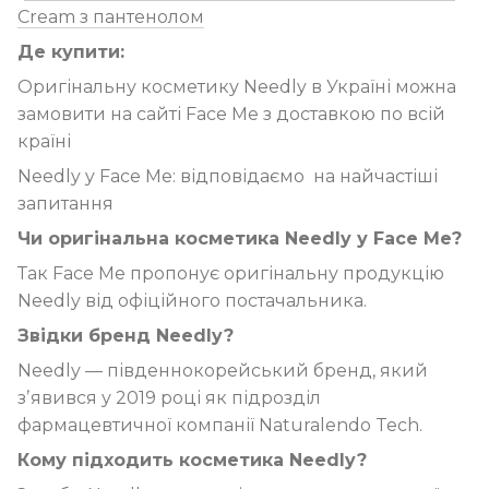
Cream з пантенолом
Де купити:
Оригінальну косметику Needly в Україні можна
замовити на сайті Face Me з доставкою по всій
країні
Needly y Face Me: відповідаємо на найчастіші
запитання
Чи оригінальна косметика Needly у Face Me?
Так Face Me пропонує оригінальну продукцію
Needly від офіційного постачальника.
Звідки бренд Needly?
Needly — південнокорейський бренд, який
зʼявився у 2019 році як підрозділ
фармацевтичної компанії Naturalendo Tech.
Кому підходить косметика Needly?