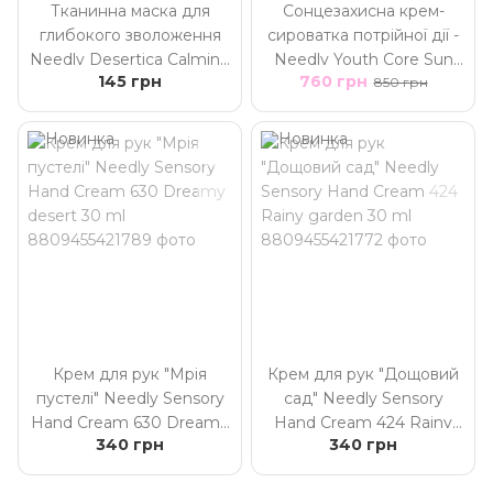
Тканинна маска для
Сонцезахисна крем-
глибокого зволоження
сироватка потрійної дії -
Needly Desertica Calming
Needly Youth Core Sun
145 грн
760 грн
Mask
Serum SPF 50+ PA++++
850 грн
50 ml
Крем для рук "Мрія
Крем для рук "Дощовий
пустелі" Needly Sensory
сад" Needly Sensory
Hand Cream 630 Dreamy
Hand Cream 424 Rainy
340 грн
340 грн
desert 30 ml
garden 30 ml