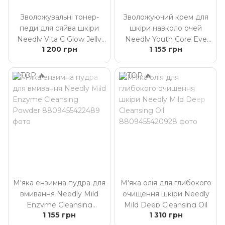
Зволожувальні тонер-
Зволожуючий крем для
педи для сяйва шкіри
шкіри навколо очей
Needly Vita C Glow Jelly
Needly Youth Core Eye
1 200 грн
1 155 грн
Pad
Cream з комплексом Tan
Tan Complex™
М'яка ензимна пудра для
М'яка олія для глибокого
вмивання Needly Mild
очищення шкіри Needly
Enzyme Cleansing
Mild Deep Cleansing Oil
1 155 грн
1 310 грн
Powder