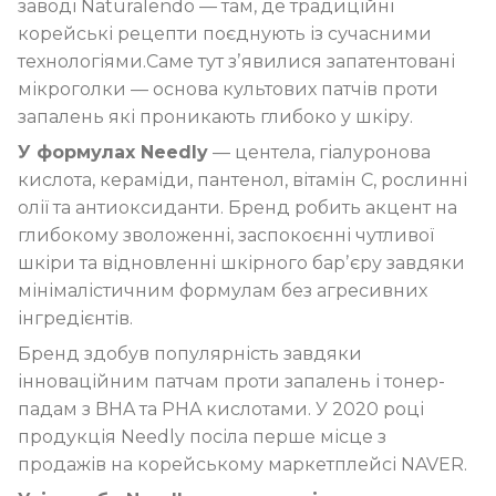
заводі Naturalendo — там, де традиційні
корейські рецепти поєднують із сучасними
технологіями.Саме тут зʼявилися запатентовані
мікроголки — основа культових патчів проти
запалень які проникають глибоко у шкіру.
У формулах Needly
— центела, гіалуронова
кислота, кераміди, пантенол, вітамін С, рослинні
олії та антиоксиданти. Бренд робить акцент на
глибокому зволоженні, заспокоєнні чутливої
шкіри та відновленні шкірного барʼєру завдяки
мінімалістичним формулам без агресивних
інгредієнтів.
Бренд здобув популярність завдяки
інноваційним патчам проти запалень і тонер-
падам з BHA та PHA кислотами. У 2020 році
продукція Needly посіла перше місце з
продажів на корейському маркетплейсі NAVER.