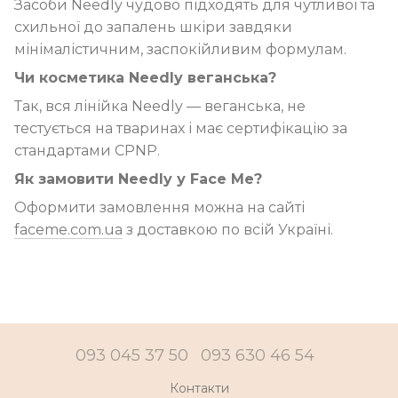
Засоби Needly чудово підходять для чутливої та
схильної до запалень шкіри завдяки
мінімалістичним, заспокійливим формулам.
Чи косметика Needly веганська?
Так, вся лінійка Needly — веганська, не
тестується на тваринах і має сертифікацію за
стандартами CPNP.
Як замовити Needly у Face Me?
Оформити замовлення можна на сайті
faceme.com.ua
з доставкою по всій Україні.
093 045 37 50
093 630 46 54
Контакти