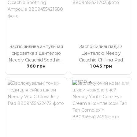
Заспокійлива ампульная
Заспокійливі пади з
сироватка з центелою
Центелою Needly
Needly Cicachid Soothing
Cicachid Chilling Pad
760 грн
1 045 грн
Ampoule