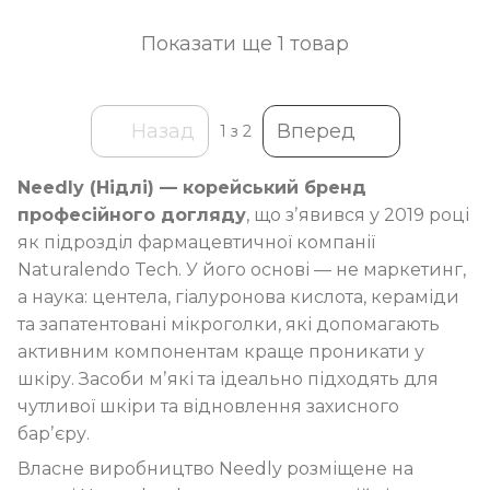
Показати ще 1 товар
Назад
Вперед
1
з 2
Needly (Нідлі) — корейський бренд
професійного догляду
, що зʼявився у 2019 році
як підрозділ фармацевтичної компанії
Naturalendo Tech. У його основі — не маркетинг,
а наука: центела, гіалуронова кислота, кераміди
та запатентовані мікроголки, які допомагають
активним компонентам краще проникати у
шкіру. Засоби мʼякі та ідеально підходять для
чутливої шкіри та відновлення захисного
барʼєру.
Власне виробництво Needly розміщене на