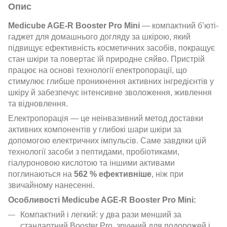
Опис
Medicube AGE-R Booster Pro Mini
— компактний бʼюті-
гаджет для домашнього догляду за шкірою, який
підвищує ефективність косметичних засобів, покращує
стан шкіри та повертає їй природне сяйво. Пристрій
працює на основі технології електропорації, що
стимулює глибше проникнення активних інгредієнтів у
шкіру й забезпечує інтенсивне зволоження, живлення
та відновлення.
Електропорація — це неінвазивний метод доставки
активних компонентів у глибокі шари шкіри за
допомогою електричних імпульсів. Саме завдяки цій
технології засоби з пептидами, пробіотиками,
гіалуроновою кислотою та іншими активами
поглинаються на
562 % ефективніше
, ніж при
звичайному нанесенні.
Особливості Medicube AGE-R Booster Pro Mini:
Компактний і легкий: у два рази менший за
стандартний Booster Pro, зручний для подорожей і