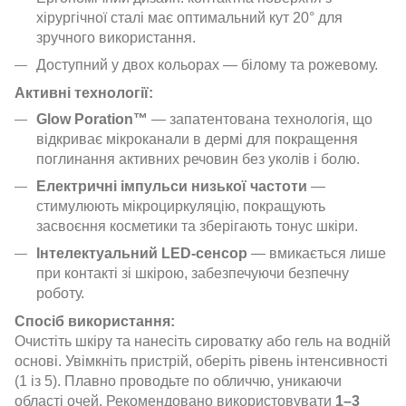
хірургічної сталі має оптимальний кут 20° для
зручного використання.
Доступний у двох кольорах — білому та рожевому.
Активні технології:
Glow Poration™
— запатентована технологія, що
відкриває мікроканали в дермі для покращення
поглинання активних речовин без уколів і болю.
Електричні імпульси низької частоти
—
стимулюють мікроциркуляцію, покращують
засвоєння косметики та зберігають тонус шкіри.
Інтелектуальний LED-сенсор
— вмикається лише
при контакті зі шкірою, забезпечуючи безпечну
роботу.
Спосіб використання:
Очистіть шкіру та нанесіть сироватку або гель на водній
основі. Увімкніть пристрій, оберіть рівень інтенсивності
(1 із 5). Плавно проводьте по обличчю, уникаючи
області очей. Рекомендовано використовувати
1–3