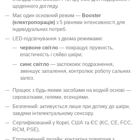
щоденного догляду.
Має один основний режим —
Booster
(електропорація)
з 5 рівнями інтенсивності для
індивідуальних потреб.
LED-підсвічування з двома режимами:
червоне світло
— покращує пружність,
еластичність і сяйво шкіри;
синє світло
— заспокоює подразнення,
зменшує запалення, контролює роботу сальних
залоз.
Працює з будь-якими засобами на водній основі —
сироватками, гелями, есенціями.
Безпечний: активується лише при дотику до шкіри,
завдяки інтелектуальному сенсору.
Сертифікований у Кореї, США та ЄС (KC, CE, FCC,
RCM, PSE).
Ергономічний дизайн: контактна поверхня з