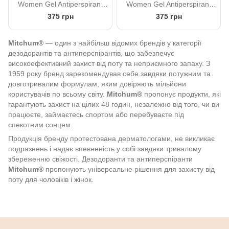
Women Gel Antiperspirant
Women Gel Antiperspirant
Deodorant Powder Fresh 63
Deodorant Shower Fresh 63
375 грн
375 грн
g
g
Mitchum®
— один з найбільш відомих брендів у категорії
дезодорантів та антиперспірантів, що забезпечує
високоефективний захист від поту та неприємного запаху. З
1959 року бренд зарекомендував себе завдяки потужним та
довготривалим формулам, яким довіряють мільйони
користувачів по всьому світу.
Mitchum®
пропонує продукти, які
гарантують захист на цілих 48 годин, незалежно від того, чи ви
працюєте, займаєтесь спортом або перебуваєте під
спекотним сонцем.
Продукція бренду протестована дерматологами, не викликає
подразнень і надає впевненість у собі завдяки тривалому
збереженню свіжості. Дезодоранти та антиперспіранти
Mitchum®
пропонують універсальне рішення для захисту від
поту для чоловіків і жінок.