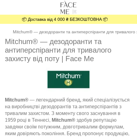
📦 Доставка від 4 000 ₴ БЕЗКОШТОВНА 📦
Mitchum® — дезодоранти та антиперспіранти для тривалого з
Mitchum® — дезодоранти та
антиперспіранти для тривалого
захисту від поту | Face Me
Mitchum®
— легендарний бренд, який спеціалізується
на виробництві дезодорантів та антиперспірантів з
тривалим захистом. З моменту свого заснування в
1959 році в Теннесі,
Mitchum®
здобув репутацію
завдяки своїм потужним, довготривалим формулам,
яким довіряють покоління. Бренд пропонує продукцію,