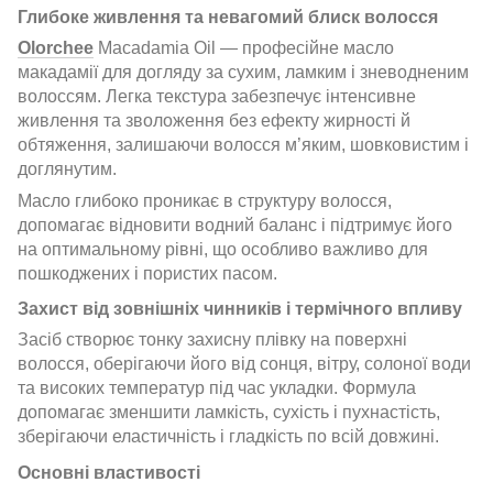
Глибоке живлення та невагомий блиск волосся
Olorchee
Macadamia Oil — професійне масло
макадамії для догляду за сухим, ламким і зневодненим
волоссям. Легка текстура забезпечує інтенсивне
живлення та зволоження без ефекту жирності й
обтяження, залишаючи волосся м’яким, шовковистим і
доглянутим.
Масло глибоко проникає в структуру волосся,
допомагає відновити водний баланс і підтримує його
на оптимальному рівні, що особливо важливо для
пошкоджених і пористих пасом.
Захист від зовнішніх чинників і термічного впливу
Засіб створює тонку захисну плівку на поверхні
волосся, оберігаючи його від сонця, вітру, солоної води
та високих температур під час укладки. Формула
допомагає зменшити ламкість, сухість і пухнастість,
зберігаючи еластичність і гладкість по всій довжині.
Основні властивості