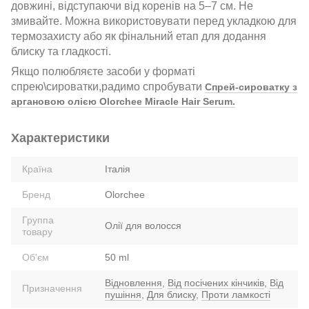
довжині, відступаючи від коренів на 5–7 см. Не
змивайте. Можна використовувати перед укладкою для
термозахисту або як фінальний етап для додання
блиску та гладкості.
Якщо полюбляєте засоби у форматі
спрею\сироватки,радимо спробувати
Спрей-сироватку з
аргановою олією Olorchee Miracle Hair Serum.
Характеристики
Країна
Італія
Бренд
Olorchee
Группа
Олії для волосся
товару
Об'єм
50 ml
Відновлення
,
Від посічених кінчиків
,
Від
Призначення
пушіння
,
Для блиску
,
Проти ламкості