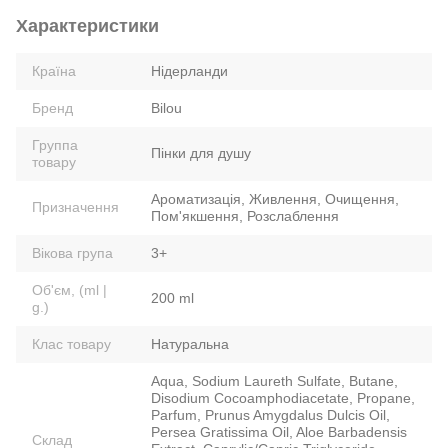
Характеристики
Країна
Нідерланди
Бренд
Bilou
Группа
Пінки для душу
товару
Ароматизація, Живлення, Очищення,
Призначення
Пом'якшення, Розслаблення
Вікова група
3+
Об'єм, (ml |
200 ml
g.)
Клас товару
Натуральна
Aqua, Sodium Laureth Sulfate, Butane,
Disodium Cocoamphodiacetate, Propane,
Parfum, Prunus Amygdalus Dulcis Oil,
Persea Gratissima Oil, Aloe Barbadensis
Склад