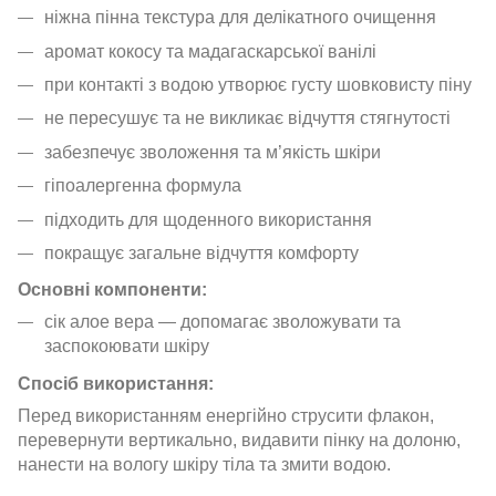
ніжна пінна текстура для делікатного очищення
аромат кокосу та мадагаскарської ванілі
при контакті з водою утворює густу шовковисту піну
не пересушує та не викликає відчуття стягнутості
забезпечує зволоження та м’якість шкіри
гіпоалергенна формула
підходить для щоденного використання
покращує загальне відчуття комфорту
Основні компоненти:
сік алое вера — допомагає зволожувати та
заспокоювати шкіру
Спосіб використання:
Перед використанням енергійно струсити флакон,
перевернути вертикально, видавити пінку на долоню,
нанести на вологу шкіру тіла та змити водою.