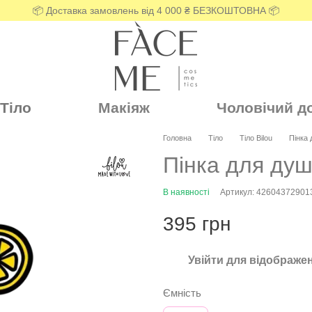
📦 Доставка замовлень від 4 000 ₴ БЕЗКОШТОВНА 📦
Тіло
Макіяж
Чоловічий д
Головна
Тіло
Тіло Bilou
Пінка 
Пінка для душу
В наявності
Артикул: 42604372901
395 грн
Увійти
для відображен
%
Ємність