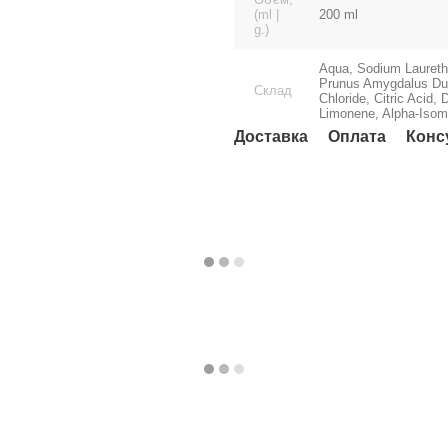
(ml |
200 ml
g.)
Aqua, Sodium Laureth
Prunus Amygdalus Dulc
Склад
Chloride, Citric Acid,
Limonene, Alpha-Isom
Доставка
Оплата
Конс