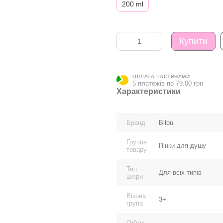
200 ml
Купити
ОПЛАТА ЧАСТИНАМИ
5 платежів по 79.00 грн
Характеристики
Бренд
Bilou
Группа
Пінки для душу
товару
Тип
Для всіх типів
шкіри
Вікова
3+
група
Об'єм,