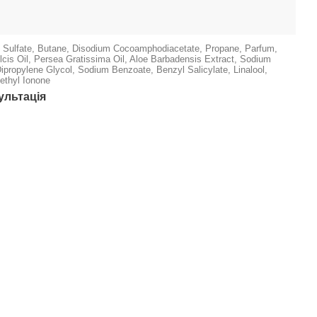
 Sulfate, Butane, Disodium Cocoamphodiacetate, Propane, Parfum,
is Oil, Persea Gratissima Oil, Aloe Barbadensis Extract, Sodium
 Dipropylene Glycol, Sodium Benzoate, Benzyl Salicylate, Linalool,
ethyl Ionone
ультація