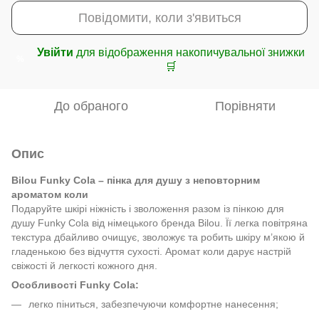
Повідомити, коли з'явиться
Увійти
для відображення накопичувальної знижки
%
🛒
До обраного
Порівняти
Опис
Bilou Funky Cola – пінка для душу з неповторним
ароматом коли
Подаруйте шкірі ніжність і зволоження разом із пінкою для
душу Funky Cola від німецького бренда Bilou. Її легка повітряна
текстура дбайливо очищує, зволожує та робить шкіру м’якою й
гладенькою без відчуття сухості. Аромат коли дарує настрій
свіжості й легкості кожного дня.
Особливості Funky Cola:
легко піниться, забезпечуючи комфортне нанесення;