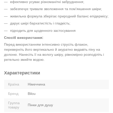
ефективно усуває різноманітні забруднення;
забезпечує тривале зволоження та пом'якшення шкіри;
живильна формула зберігає природний баланс епідермісу;
дарує шкірі бархатистість і гладкість;
підходить для щоденного застосування
Спосіб використання:
Перед використанням інтенсивно струсіть флакон,
переверніть його вертикально й акуратно видавіть піну на
долоню. Нанесіть її на вологу шкіру, рівномірно розподіліть і
ретельно змийте водою.
Характеристики
Країна
Німеччина
Бренд
Bilou
Группа
Пінки для душу
товару