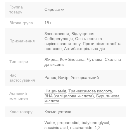
Группа
Сироватки
товару
Вікова група
18+
Заспокоєння
,
Відлущення
,
Себорегуляція
,
Освітлення та
Призначення
вирівнювання тону
,
Проти пігментації та
постакне
,
Антибактеріальна дія
Жирна, Комбінована, Чутлива, Схильна
Тип шкіри
до висипів
Час
Ранок, Вечір, Універсальний
застосування
Ніацинамід
,
Транексамова кислота
,
Активний
BHA (саліцилова кислота)
,
Бурштинова
компонент
кислота
Клас товару
Космецевтика
Water, propanediol, butylene glycol,
succinic acid, niacinamide, 1,2-