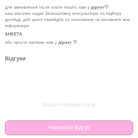
для замовлення після плати пишіть нам у
дірект
🤍
наш магазин надає безкоштовну консультацію по підбору
догляду, для цього перейдіть по посиланню та заповните всю
інформацію
АНКЕТА
або просто напиши нам у
дірект
🤍
Відгуки
Додайте перший відгук
Написати відгук