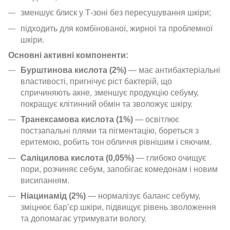
зменшує блиск у Т-зоні без пересушування шкіри;
підходить для комбінованої, жирної та проблемної
шкіри.
Основні активні компоненти:
Бурштинова кислота (2%)
— має антибактеріальні
властивості, пригнічує ріст бактерій, що
спричиняють акне, зменшує продукцію себуму,
покращує клітинний обмін та зволожує шкіру.
Транексамова кислота (1%)
— освітлює
постзапальні плями та пігментацію, бореться з
еритемою, робить тон обличчя рівнішим і сяючим.
Саліцилова кислота (0,05%)
— глибоко очищує
пори, розчиняє себум, запобігає комедонам і новим
висипанням.
Ніацинамід (2%)
— нормалізує баланс себуму,
зміцнює бар’єр шкіри, підвищує рівень зволоження
та допомагає утримувати вологу.