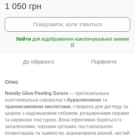
1 050 грн
Повідомити, коли з'явиться
Увійти
для відображення накопичувальної знижки
%
🛒
До обраного
Порівняти
Опис
Needly Glow Peeling Serum
— протизапальна
освітлювальна сироватка з
бурштиновою
та
транексамовою кислотами
, створена для догляду за
шкірою з надлишковим себумом, розширеними порами
та нерівною текстурою. Вона ефективно бореться із
запаленнями, чорними цятками, постзапальною
пігментацією та тьмяністю, відновлюючи рівний, чистий