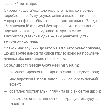
і сяючий тон шкіри.
Сироватка діє м’яко, але результативно: контролює
вироблення себуму, усуває сліди запалень, вирівнює
мікрорельєф і запобігає появі нових висипань. Завдяки
збалансованій формулі без агресивних кислот вона
підходить навіть для чутливої шкіри та може
використовуватись щодня — як у ранковому, так і
вечірньому догляді.
Флакон має зручний
дозатор з аплікатором-спонжем
,
що дозволяє наносити сироватку точково на проблемні
ділянки або рівномірно по обличчю.
Особливості Needly Glow Peeling Serum:
регулює вироблення шкірного сала та звужує пори;
має виражений протизапальний і себорегулюючий
ефект;
освітлює постзапальні плями та вирівнює тон шкіри;
прискорює оновлення клітин, покращує текстуру та
гладкість;