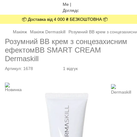
📦 Доставка від 4 000 ₴ БЕЗКОШТОВНА 📦
Макіяж
Макіяж Dermaskill
Розумний BB крем з сонцезахис
Розумний BB крем з сонцезахисним
ефектомBB SMART CREAM
Dermaskill
Артикул:
1678
1 відгук