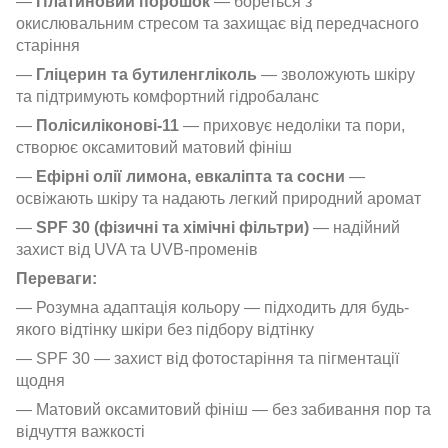
—
Платиновий порошок
— бореться з
окислювальним стресом та захищає від передчасного
старіння
—
Гліцерин та бутиленгліколь
— зволожують шкіру
та підтримують комфортний гідробаланс
—
Полісиліконові-11
— приховує недоліки та пори,
створює оксамитовий матовий фініш
—
Ефірні олії лимона, евкаліпта та сосни
—
освіжають шкіру та надають легкий природний аромат
—
SPF 30 (фізичні та хімічні фільтри)
— надійний
захист від UVA та UVB-променів
Переваги:
— Розумна адаптація кольору — підходить для будь-
якого відтінку шкіри без підбору відтінку
— SPF 30 — захист від фотостаріння та пігментації
щодня
— Матовий оксамитовий фініш — без забивання пор та
відчуття важкості