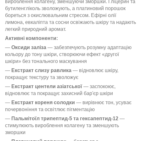
вироблення колагену, зменшуючи зморшки. Гліцерин та
бутиленгліколь зволожують, а платиновий порошок
бореться з окислювальним стресом. Ефірні олії
лимона, евкаліпта та сосни освіжають шкіру та надають
легкий природний аромат.
Активні компоненти:
—
Оксиди заліза
— забезпечують розумну адаптацію
кольору до тону шкіри, створюючи ефект «другої
шкіри» без тонального маскування
—
Екстракт слизу равлика
— відновлює шкіру,
покращує текстуру та зволожує
—
Екстракт центели азіатської
— заспокоює,
відновлює та покращує захисний бар'єр шкіри
—
Екстракт кореня солодки
— вирівнює тон, усуває
почервоніння та освітлює пігментацію
—
Пальмітоїл трипептид-5 та гексапептид-12
—
стимулюють вироблення колагену та зменшують
зморшки