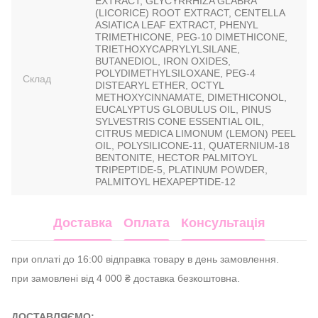
EXTRACT, GLYCYRRHIZA GLABRA
(LICORICE) ROOT EXTRACT, CENTELLA
ASIATICA LEAF EXTRACT, PHENYL
TRIMETHICONE, PEG-10 DIMETHICONE,
TRIETHOXYCAPRYLYLSILANE,
BUTANEDIOL, IRON OXIDES,
POLYDIMETHYLSILOXANE, PEG-4
Склад
DISTEARYL ETHER, OCTYL
METHOXYCINNAMATE, DIMETHICONOL,
EUCALYPTUS GLOBULUS OIL, PINUS
SYLVESTRIS CONE ESSENTIAL OIL,
CITRUS MEDICA LIMONUM (LEMON) PEEL
OIL, POLYSILICONE-11, QUATERNIUM-18
BENTONITE, HECTOR PALMITOYL
TRIPEPTIDE-5, PLATINUM POWDER,
PALMITOYL HEXAPEPTIDE-12
Доставка
Оплата
Консультація
при оплаті до 16:00 відправка товару в день замовлення.
при замовлені від 4 000 ₴ доставка безкоштовна.
ДОСТАВЛЯЄМО: