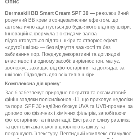
Опис
Dermaskill
BB Smart Cream SPF 30
— революційний
розумний BB крем з сонцезахисним ефектом, що
автоматично адаптується до будь-якого відтінку шкіри.
Інноваційна формула з оксидами заліза
підлаштовується під тон шкіри та створює ефект
«другої шкіри» — без відчуття важкості та без
забивання пор. Поєднує декоративні та доглядові
властивості в одному засобі: вирівнює тон, матує,
зволожує, захищає від фотостаріння та доглядає за
шкірою. Підходить для всіх типів шкіри.
Комплексна дія крему:
Засіб забезпечує природне покриття та оксамитовий
фініш завдяки полісиліконові-11, що приховує недоліки
та пори. SPF 30 надійно блокує UVA та UVB-промені за
допомогою фізичних і хімічних фільтрів, запобігаючи
фотостарінню та пігментації. Екстракти слизу равлика
та центели азіатської відновлюють шкіру та
покращують її текстуру. Пептидний комплекс стимулює