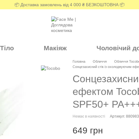
📦 Доставка замовлень від 4 000 ₴ БЕЗКОШТОВНА 📦
Тіло
Макіяж
Чоловічий д
Головна
Обличчя
Обличчя Tocob
Сонцезахисний стік із охолоджуючим ефе
Сонцезахисний
ефектом Tocob
SPF50+ PA++
Немає в наявності
Артикул: 88098
649 грн