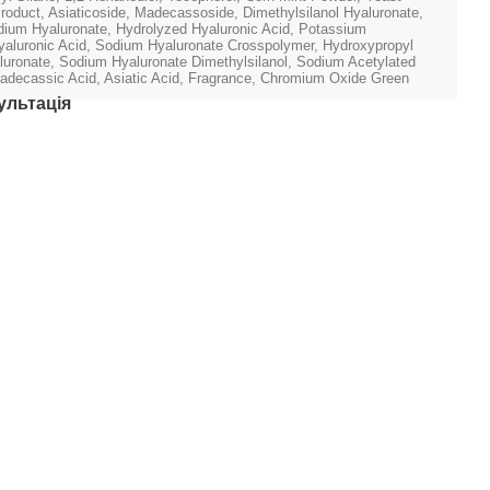
roduct, Asiaticoside, Madecassoside, Dimethylsilanol Hyaluronate,
ium Hyaluronate, Hydrolyzed Hyaluronic Acid, Potassium
yaluronic Acid, Sodium Hyaluronate Crosspolymer, Hydroxypropyl
uronate, Sodium Hyaluronate Dimethylsilanol, Sodium Acetylated
adecassic Acid, Asiatic Acid, Fragrance, Chromium Oxide Green
ультація