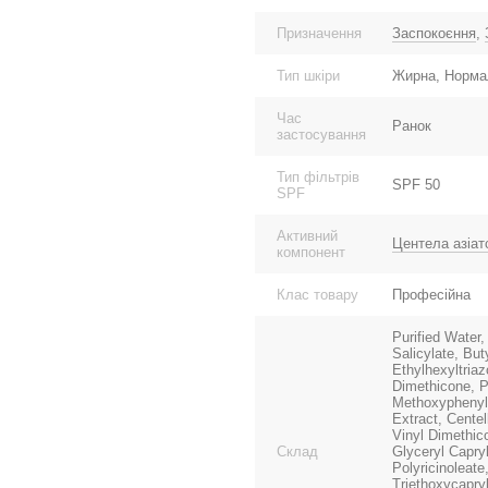
Призначення
Заспокоєння
,
Тип шкіри
Жирна, Норма
Час
Ранок
застосування
Тип фільтрів
SPF 50
SPF
Активний
Центела азіат
компонент
Клас товару
Професійна
Purified Water,
Salicylate, Bu
Ethylhexyltriaz
Dimethicone, P
Methoxyphenyltr
Extract, Centel
Vinyl Dimethic
Склад
Glyceryl Capryl
Polyricinoleate
Triethoxycapry