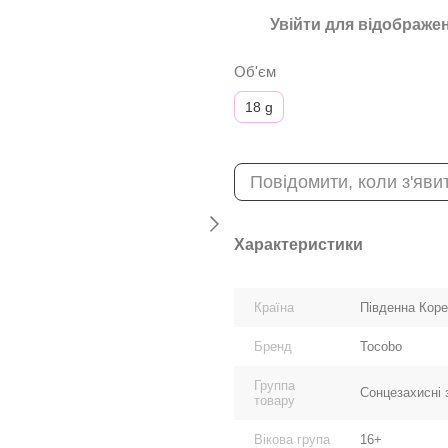
Увійти
для відображен
%
Об'єм
18 g
Повідомити, коли з'яви
Характеристики
Країна
Південна Кор
Бренд
Tocobo
Группа
Сонцезахисні 
товару
Вікова група
16+