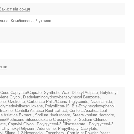
Захист від сонця
льна, Комбінована, Чутлива
ська
 Coco-Caprylate/Caprate, Synthetic Wax, Dibutyl Adipate, Butyloctyl
tylene Glycol, Diethylaminohydroxybenzoylhexyl Benzoate,
one, Ozokerite, Carbonate Prilic/Capric Triglyceride, Niacinamide,
olymethylsilsesquioxane, Polysilicon-15, Bis-Ethylhexyloxyphenol
iazine, Centella Asiatica Root Extract, Centella Asiatica Leaf
la Asiatica Extract , Sodium Hyaluronate, Stearalkonium Hectorite,
one/Methicone Silsesquioxane Crosspolymer, Sodium Chloride,
ate, Caprylyl Glycol, Polyglyceryl-3 Diisostearate , Polyglyceryl-3
, Ethylhexyl Glycerin, Adenosine, Propylheptyl Caprylate,
lyl Silane, 1,2-Hexanediol, Tocopherol, Corn Mint Powder, Yeast