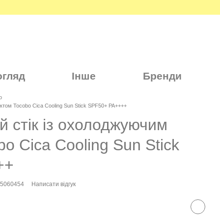
огляд
Інше
Бренди
o
ктом Tocobo Cica Cooling Sun Stick SPF50+ PA++++
 стік із охолоджуючим
o Cica Cooling Sun Stick
++
35060454
Написати відгук