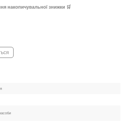
ня накопичувальної знижки 🛒
ться
ея
засоби