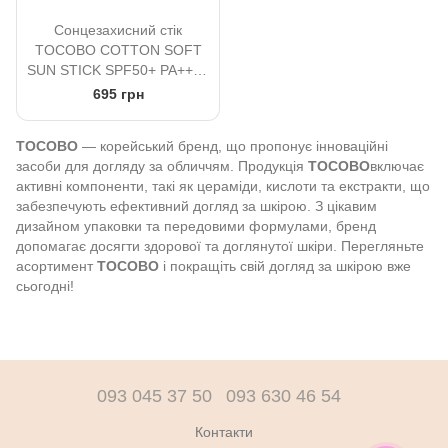
Сонцезахисний стік
TOCOBO COTTON SOFT
SUN STICK SPF50+ PA++++
19 г
695 грн
TOCOBO
— корейський бренд, що пропонує інноваційні
засоби для догляду за обличчям. Продукція
TOCOBO
включає
активні компоненти, такі як цераміди, кислоти та екстракти, що
забезпечують ефективний догляд за шкірою. З цікавим
дизайном упаковки та передовими формулами, бренд
допомагає досягти здорової та доглянутої шкіри. Перегляньте
асортимент
TOCOBO
і покращіть свій догляд за шкірою вже
сьогодні!
093 045 37 50
093 630 46 54
Контакти