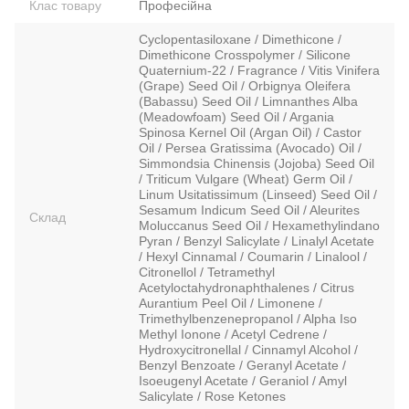
Клас товару
Професійна
Cyclopentasiloxane / Dimethicone /
Dimethicone Crosspolymer / Silicone
Quaternium-22 / Fragrance / Vitis Vinifera
(Grape) Seed Oil / Orbignya Oleifera
(Babassu) Seed Oil / Limnanthes Alba
(Meadowfoam) Seed Oil / Argania
Spinosa Kernel Oil (Argan Oil) / Castor
Oil / Persea Gratissima (Avocado) Oil /
Simmondsia Chinensis (Jojoba) Seed Oil
/ Triticum Vulgare (Wheat) Germ Oil /
Linum Usitatissimum (Linseed) Seed Oil /
Sesamum Indicum Seed Oil / Aleurites
Склад
Moluccanus Seed Oil / Hexamethylindano
Pyran / Benzyl Salicylate / Linalyl Acetate
/ Hexyl Cinnamal / Coumarin / Linalool /
Citronellol / Tetramethyl
Acetyloctahydronaphthalenes / Citrus
Aurantium Peel Oil / Limonene /
Trimethylbenzenepropanol / Alpha Iso
Methyl Ionone / Acetyl Cedrene /
Hydroxycitronellal / Cinnamyl Alcohol /
Benzyl Benzoate / Geranyl Acetate /
Isoeugenyl Acetate / Geraniol / Amyl
Salicylate / Rose Ketones