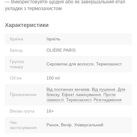
— Використовуйте щодня або як завершальний етап
укладки з термозахистом
Характеристики
Країна
Ізраїль
Бренд
OLIÈRE PARIS
Группа
Сироватки для волосся, Термозахист
товару
Об'єм
150 ml
Від посічених кінчиків
,
Від пушіння
,
Для
Призначення
блиску
,
Ефект ламінування
,
Проти
ламкості
,
Термозахист
,
Розгладження
Вікова група
16+
Час
Ранок, Вечір, Універсальний
застосування