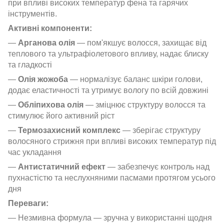
при впливі високих температур фена та гарячих
інструментів.
Активні компоненти:
—
Арганова олія
— пом'якшує волосся, захищає від
теплового та ультрафіолетового впливу, надає блиску
та гладкості
—
Олія жожоба
— нормалізує баланс шкіри голови,
додає еластичності та утримує вологу по всій довжині
—
Обліпихова олія
— зміцнює структуру волосся та
стимулює його активний ріст
—
Термозахисний комплекс
— зберігає структуру
волосяного стрижня при впливі високих температур під
час укладання
—
Антистатичний ефект
— забезпечує контроль над
пухнастістю та неслухняними пасмами протягом усього
дня
Переваги:
— Незмивна формула — зручна у використанні щодня