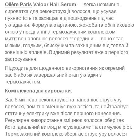
Olière Paris
Valour Hair Serum
— легка незмивна
сироватка для реконструкції волосся, що усуває
пухнастість та захищає від пошкоджень під час
укладання. Формула з арганою, жожоба та обліпиховою
олією у поєднанні з термозахисним комплексом
миттєво наповнює волосся зсередини — воно стає
м'яким, гладким, блискучим та захищеним від тепла й
зовнішніх впливів. Видимий результат вже з першого
застосування.
Підходить для щоденного використання як окремий
засіб або як завершальний етап укладки з
термозахистом.
Комплексна дія сироватки:
Засіб миттєво реконструює та наповнює структуру
волосся, помітно зменшує пухнастість та нейтралізує
статичну електрику вже після першого нанесення.
Регулярне використання зміцнює волосся, зберігає
його ідеальний вигляд між укладками та стимулює ріст.
Термозахисний комплекс зберігає структуру волосся