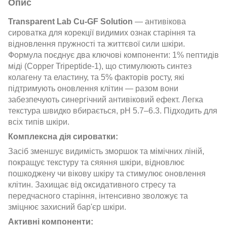
Опис
Transparent Lab Cu-GF Solution
— антивікова
сироватка для корекції видимих ознак старіння та
відновлення пружності та життєвої сили шкіри.
Формула поєднує два ключові компоненти: 1% пептидів
міді (Copper Tripeptide-1), що стимулюють синтез
колагену та еластину, та 5% факторів росту, які
підтримують оновлення клітин — разом вони
забезпечують синергічний антивіковий ефект. Легка
текстура швидко вбирається, pH 5.7–6.3. Підходить для
всіх типів шкіри.
Комплексна дія сироватки:
Засіб зменшує видимість зморшок та мімічних ліній,
покращує текстуру та сяяння шкіри, відновлює
пошкоджену чи вікову шкіру та стимулює оновлення
клітин. Захищає від оксидативного стресу та
передчасного старіння, інтенсивно зволожує та
зміцнює захисний бар'єр шкіри.
Активні компоненти: