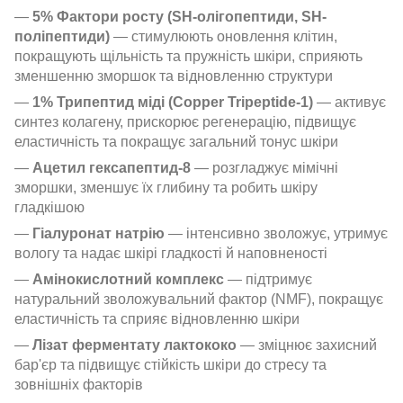
—
5% Фактори росту (SH-олігопептиди, SH-
поліпептиди)
— стимулюють оновлення клітин,
покращують щільність та пружність шкіри, сприяють
зменшенню зморшок та відновленню структури
—
1% Трипептид міді (Copper Tripeptide-1)
— активує
синтез колагену, прискорює регенерацію, підвищує
еластичність та покращує загальний тонус шкіри
—
Ацетил гексапептид-8
— розгладжує мімічні
зморшки, зменшує їх глибину та робить шкіру
гладкішою
—
Гіалуронат натрію
— інтенсивно зволожує, утримує
вологу та надає шкірі гладкості й наповненості
—
Амінокислотний комплекс
— підтримує
натуральний зволожувальний фактор (NMF), покращує
еластичність та сприяє відновленню шкіри
—
Лізат ферментату лактококо
— зміцнює захисний
бар'єр та підвищує стійкість шкіри до стресу та
зовнішніх факторів