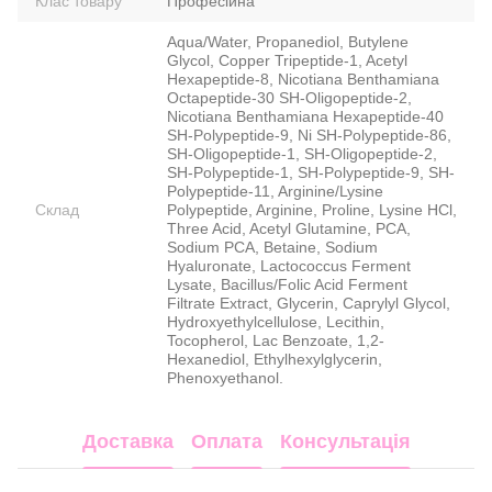
Клас товару
Професійна
Aqua/Water, Propanediol, Butylene
Glycol, Copper Tripeptide-1, Acetyl
Hexapeptide-8, Nicotiana Benthamiana
Octapeptide-30 SH-Oligopeptide-2,
Nicotiana Benthamiana Hexapeptide-40
SH-Polypeptide-9, Ni SH-Polypeptide-86,
SH-Oligopeptide-1, SH-Oligopeptide-2,
SH-Polypeptide-1, SH-Polypeptide-9, SH-
Polypeptide-11, Arginine/Lysine
Склад
Polypeptide, Arginine, Proline, Lysine HCl,
Three Acid, Acetyl Glutamine, PCA,
Sodium PCA, Betaine, Sodium
Hyaluronate, Lactococcus Ferment
Lysate, Bacillus/Folic Acid Ferment
Filtrate Extract, Glycerin, Caprylyl Glycol,
Hydroxyethylcellulose, Lecithin,
Tocopherol, Lac Benzoate, 1,2-
Hexanediol, Ethylhexylglycerin,
Phenoxyethanol.
Доставка
Оплата
Консультація