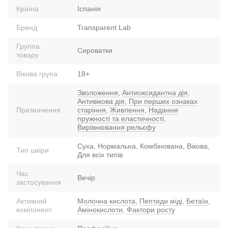
Країна
Іспанія
Бренд
Transparent Lab
Группа
Сироватки
товару
Вікова група
18+
Зволоження
,
Антиоксидантна дія
,
Антивікова дія
,
При перших ознаках
Призначення
старіння
,
Живлення
,
Надання
пружності та еластичності
,
Вирівнювання рельєфу
Суха, Нормальна, Комбінована, Вікова,
Тип шкіри
Для всіх типів
Час
Вечір
застосування
Активний
Молочна кислота
,
Пептиди міді
,
Бетаїн
,
компонент
Амінокислоти
,
Фактори росту