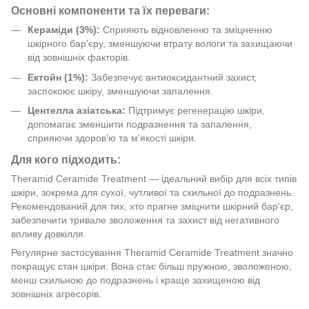
Основні компоненти та їх переваги:
Кераміди (3%):
Сприяють відновленню та зміцненню
шкірного бар'єру, зменшуючи втрату вологи та захищаючи
від зовнішніх факторів.
Ектойн (1%):
Забезпечує антиоксидантний захист,
заспокоює шкіру, зменшуючи запалення.
Центелла азіатська:
Підтримує регенерацію шкіри,
допомагає зменшити подразнення та запалення,
сприяючи здоров’ю та м'якості шкіри.
Для кого підходить:
Theramid Ceramide Treatment — ідеальний вибір для всіх типів
шкіри, зокрема для сухої, чутливої та схильної до подразнень.
Рекомендований для тих, хто прагне зміцнити шкірний бар'єр,
забезпечити тривале зволоження та захист від негативного
впливу довкілля.
Регулярне застосування Theramid Ceramide Treatment значно
покращує стан шкіри. Вона стає більш пружною, зволоженою,
менш схильною до подразнень і краще захищеною від
зовнішніх агресорів.