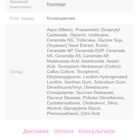
Активний
Кераміди
компонент
Клас товару
Космецевтика
Aqua (Water), Propaneidol, Dicaprylyl
Carbonate, Glycerin, Undecane,
Ceramide NG, Tridecane, Glycine Soja
(Soybean) Seed Extract, Ectoin,
Ceramide NP, Ceramide EOP, Ceramide
NS, Ceramide AS, Ceramide AP,
Madecassic Acid, Asiaticoside, Asiatic
Acid, Gossypium Herbaceum (Cotton)
Склад
Callus Culture, Tocopherol,
Ethylnexyglycerin, Lecithin,Hydrogenated
Lecithin, Xanthan Gum, Sclerotium Gum,
Dimethicone/Vinyl, Dimethicone
Crosspolymer, Sucrose Distearate,
Glyceryl Stearate, Pullulan Dimethicone,
Cyclotetrasiloxne, Cholesterol, Silica,
Alcohol, Dipropylene Glycol,
Phenoxyethanol, Citric Acid
Доставка
Оплата
Консультація