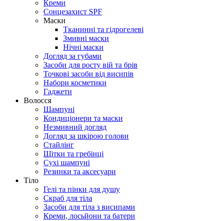
Креми
Сонцезахист SPF
Маски
Тканинні та гідрогелеві
Змивні маски
Нічні маски
Догляд за губами
Засоби для росту вій та брів
Точкові засоби від висипів
Набори косметики
Гаджети
Волосся
Шампуні
Кондиціонери та маски
Незмивний догляд
Догляд за шкірою голови
Стайлінг
Щітки та гребінці
Сухі шампуні
Резинки та аксесуари
Тіло
Гелі та пінки для душу
Скраб для тіла
Засоби для тіла з висипами
Креми, лосьйони та батери