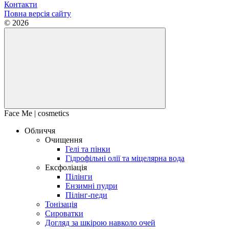
Контакти
Повна версія сайту
© 2026
Face Me | cosmetics
Обличчя
Очищення
Гелі та пінки
Гідрофільні олії та міцелярна вода
Ексфоліація
Пілінги
Ензимні пудри
Пілінг-педи
Тонізація
Сироватки
Догляд за шкірою навколо очей