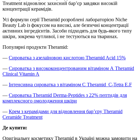
Treatment відновлює захисний барʼєр завдяки високій
концентрації керамідів.
Усі формули серії Theramid розроблені лабораторією Niche
Beauty Lab із фокусом на високі, але безпечні концентрації
активних інгредієнтів. Засоби підходять для будь-якого типу
шкіри, зокрема чутливої, і не тестуються на тваринах.
Популярні продукти Theramid:
—
Сироватка з азелаїновою кислотою Theramid Acid 15%
—
Сироватка з висококонцентрованим вітаміном А Theramid
Clinical Vitamin A
—
Інтенсивна сироватка з вітаміном С Theramid C-Tetra E.F
—
Сироватка Theramid Derma-Peptides з 22% пептидів для
комплексного омолодження шкіри
—
Крем з керамідами для відновлення барʼєру Theramid
Ceramide Treatment
Де купити:
Оригінальну косметику Theramid в Україні можна замовити на