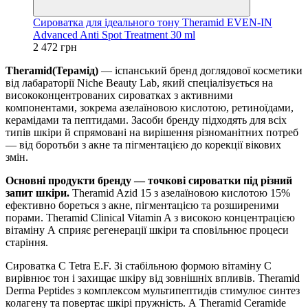
Сироватка для ідеального тону Theramid EVEN-IN
Advanced Anti Spot Treatment 30 ml
2 472 грн
Theramid(Терамід)
— іспанський бренд доглядової косметики
від лабараторії Niche Beauty Lab, який спеціалізується на
висококонцентрованих сироватках з активними
компонентами, зокрема азелаїновою кислотою, ретиноїдами,
керамідами та пептидами. Засоби бренду підходять для всіх
типів шкіри й спрямовані на вирішення різноманітних потреб
— від боротьби з акне та пігментацією до корекції вікових
змін.
Основні продукти бренду — точкові сироватки під різний
запит шкіри.
Theramid Azid 15 з азелаїновою кислотою 15%
ефективно бореться з акне, пігментацією та розширеними
порами. Theramid Clinical Vitamin A з високою концентрацією
вітаміну А сприяє регенерації шкіри та сповільнює процеси
старіння.
Сироватка C Tetra E.F. Зі стабільною формою вітаміну С
вирівнює тон і захищає шкіру від зовнішніх впливів. Theramid
Derma Peptides з комплексом мультипептидів стимулює синтез
колагену та повертає шкірі пружність. А Theramid Ceramide