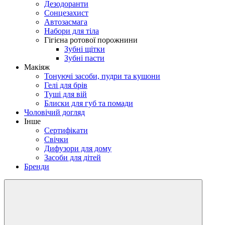
Дезодоранти
Сонцезахист
Автозасмага
Набори для тіла
Гігієна ротової порожнини
Зубні щітки
Зубні пасти
Макіяж
Тонуючі засоби, пудри та кушони
Гелі для брів
Туші для вій
Блиски для губ та помади
Чоловічий догляд
Інше
Сертифікати
Свічки
Дифузори для дому
Засоби для дітей
Бренди