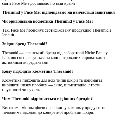
сайті Face Me з доставкою по всій країні
Theramid у Face Me: відповідаємо на найчастіші запитання
Чи оригінальна косметика Theramid у Face Me?
Так, Face Me пропонує сертифіковану продукцію Theramid з
Іспанії.
Звідки бренд Theramid?
Theramid — іспанський бренд від лабораторії Niche Beauty
Lab, що спеціалізується на концентрованих сироватках з
активними інгредієнтами.
Кому підходить косметика Theramid?
Косметика підходить для всіх типів шкіри та допомагає
вирішити низку проблем — акне, пігментацію, втрати
пружності чи сухість.
Чим Theramid відрізняється від інших брендів?
Високим вмістом діючих речовин у кожному продукті та
точковим підходом до конкретної проблеми шкіри.