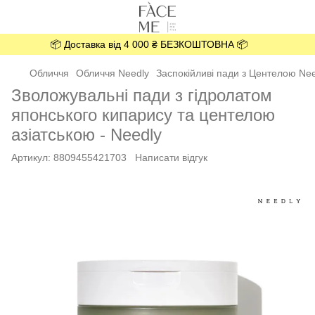
📦 Доставка від 4 000 ₴ БЕЗКОШТОВНА 📦
Обличчя
Обличчя Needly
Заспокійливі пади з Центелою Need
Зволожувальні пади з гідролатом
японського кипарису та центелою
азіатською - Needly
Артикул:
8809455421703
Написати відгук