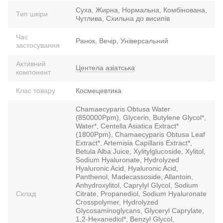
Суха, Жирна, Нормальна, Комбінована,
Тип шкіри
Чутлива, Схильна до висипів
Час
Ранок, Вечір, Універсальний
застосування
Активний
Центела азіатська
компонент
Клас товару
Космецевтика
Chamaecyparis Obtusa Water
(850000Ppm), Glycerin, Butylene Glycol*,
Water*, Centella Asiatica Extract*
(1800Ppm), Chamaecyparis Obtusa Leaf
Extract*, Artemisia Capillaris Extract*,
Betula Alba Juice, Xylitylglucoside, Xylitol,
Sodium Hyaluronate, Hydrolyzed
Hyaluronic Acid, Hyaluronic Acid,
Panthenol, Madecassoside, Allantoin,
Anhydroxylitol, Caprylyl Glycol, Sodium
Склад
Citrate, Propanediol, Sodium Hyaluronate
Crosspolymer, Hydrolyzed
Glycosaminoglycans, Glyceryl Caprylate,
1,2-Hexanediol*, Benzyl Glycol,