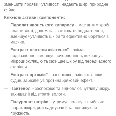
зменшити прояви чутливості, надають шкірі природне
сяйво.
Ключові активні компоненти:
Гідролат японського кипарису
– має антимікробні
властивості, допомагає загоювати подразнення,
зменшує чутливість шкіри та ефективно бореться з
маскне.
Екстракт центели азіатської
– знімає
подразнення, зменшує почервоніння, покращує
мікроциркуляцію та захищає шкіру від передчасного
старіння.
Екстракт артемізії
– заспокоює, зміцнює стінки
судин, забезпечує протинабряковий ефект.
Пантенол
– заспокоює та відновлює чутливу шкіру,
захищає її від втрати вологи.
Гіалуронат натрію
– утримує вологу в глибоких
шарах шкіри, розгладжуючи її та підвищуючи
пружність.