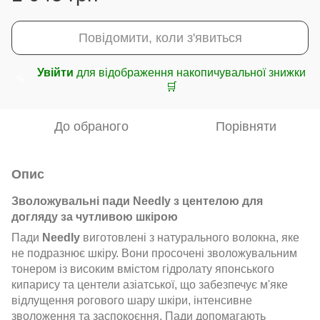
Повідомити, коли з'явиться
Увійти
для відображення накопичувальної знижки
%
🛒
До обраного
Порівняти
Опис
Зволожувальні пади Needly з центелою для
догляду за чутливою шкірою
Пади
Needly
виготовлені з натурального волокна, яке
не подразнює шкіру. Вони просочені зволожувальним
тонером із високим вмістом гідролату японського
кипарису та центели азіатської, що забезпечує м'яке
відлущення рогового шару шкіри, інтенсивне
зволоження та заспокоєння. Пади допомагають