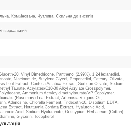
ьна, Комбінована, Чутлива, Схильна до висипів
 Універсальний
Gluceth-20, Vinyl Dimethicone, Panthenol (2.99%), 1,2-Hexanediol,
anoate, Niacinamide, Butylene Glycol, Propanediol, Cetearyl Olivate,
is Leaf Extract, Centella Asiatica Extract, Sorbitan Olivate, Sodium
methyl Taurate, Acrylates/C10-30 Alkyl Acrylate Crosspolymer,
Polydecene, Ammonium Acryloyldimethyltaurate/VP Copolymer,
cinalis (Rosemary) Leaf Extract, Artemisia Vulgaris Oil,
erin, Adenosine, Chlorella Ferment, Trideceth-10, Disodium EDTA,
acea Extract, Houttuynia Cordata Extract, Hyaluronic Acid,
aluronic Acid, Sodium Hyaluronate, Gossypium Herbaceum (Cotton)
thamine, Glycerin, Tocopherol
ультація