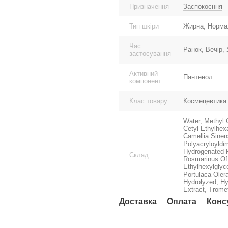
Призначення
Заспокоєння
Тип шкіри
Жирна, Нормал
Час
Ранок, Вечір,
застосування
Активний
Пантенол
компонент
Клас товару
Космецевтика
Water, Methyl 
Cetyl Ethylhex
Camellia Sinens
Polyacryloyldi
Hydrogenated 
Склад
Rosmarinus Offi
Ethylhexylglyc
Portulaca Oler
Hydrolyzed, Hy
Extract, Trome
Доставка
Оплата
Конс