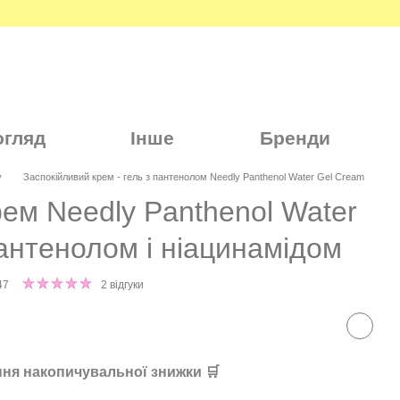
огляд
Інше
Бренди
y
Заспокійливий крем - гель з пантенолом Needly Panthenol Water Gel Cream
рем Needly Panthenol Water
антенолом і ніацинамідом
47
2 відгуки
ня накопичувальної знижки 🛒