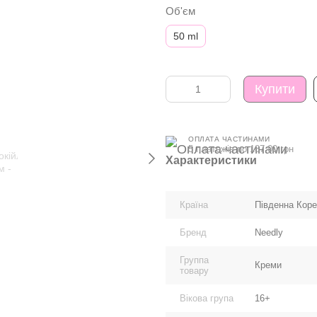
Об'єм
50 ml
Купити
ОПЛАТА ЧАСТИНАМИ
5 платежів по 187.00 грн
Характеристики
Країна
Південна Кор
Бренд
Needly
Группа
Креми
товару
Вікова група
16+