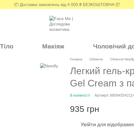
📦 Доставка замовлень від 4 000 ₴ БЕЗКОШТОВНА 📦
Тіло
Макіяж
Чоловічий д
Головна
Обличчя
Обличчя Needl
Легкий гель-к
Gel Cream з п
В наявності
Артикул: 88094554211
935 грн
Увійти
для відображен
%